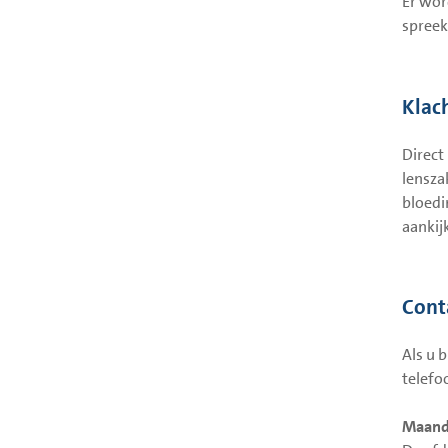
Er wor
spreek
Klac
Direct
lensza
bloedi
aankij
Cont
Als u 
telef
Maanda