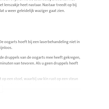
 lenszakje heet nastaar. Nastaar treedt op bij
at u weer geleidelijk waziger gaat zien.
e oogarts hoeft bij een laserbehandeling niet in
ijnloos.
ende druppels van de oogarts mee heeft gekregen,
minuten van tevoren. Als u geen druppels heeft
t op een stoel, waarbij uw kin rust op een steun
pels het hoornvlies en u krijgt wat gelei op uw
rdt geplaatst. Via de contactlens wordt met
t is belangrijk dat u goed stil zit.