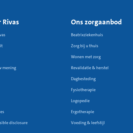
 Rivas
Ons zorgaanbod
vas
Beatrixziekenhuis
it
Zorg bij u thuis
Wonen met zorg
w mening
Revalidatie & herstel
Dagbesteding
Fysiotherapie
Logopedie
res
Ergotherapie
ible disclosure
Voeding & leefstijl