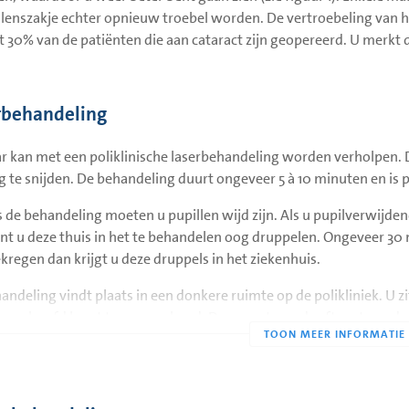
lenszakje echter opnieuw troebel worden. De vertroebeling van het
t 30% van de patiënten die aan cataract zijn geopereerd. U merkt d
rbehandeling
r kan met een poliklinische laserbehandeling worden verholpen. D
g te snijden. De behandeling duurt ongeveer 5 à 10 minuten en is p
s de behandeling moeten u pupillen wijd zijn. Als u pupilverwijd
nt u deze thuis in het te behandelen oog druppelen. Ongeveer 30 
regen dan krijgt u deze druppels in het ziekenhuis.
andeling vindt plaats in een donkere ruimte op de polikliniek. U zi
voorhoofd leunt tegen een band. De oogarts verdooft met oogdrup
ierdoor voelt u niets van de contactlens die daarna op uw oog wo
cht een kleine heldere opening gemaakt in het troebele lenszakje. He