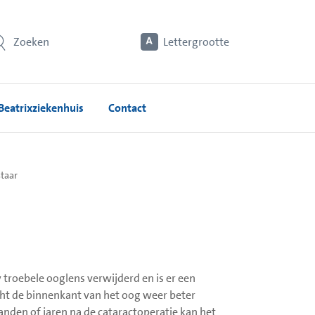
Zoeken
Lettergrootte
Beatrixziekenhuis
Contact
staar
w troebele ooglens verwijderd en is er een
icht de binnenkant van het oog weer beter
anden of jaren na de cataractoperatie kan het