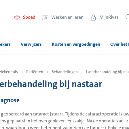
Spoed
Werken en leren
MijnRivas
ekers
Verwijzers
Kosten en vergoedingen
Over het 
ziekenhuis
Patiënten
Behandelingen
Laserbehandeling bij na
erbehandeling bij nastaar
iagnose
 geopereerd aan cataract (staar). Tijdens de cataractoperatie is u
ens geplaatst in het overgebleven lenszakje. Na de operatie kan l
en, waardoor u weer beter bent gaan zien (zie figuur 1). Enkele ma