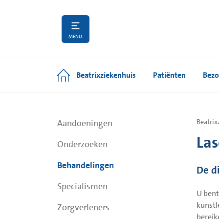
MENU
Beatrixziekenhuis
Patiënten
Bezo
Aandoeningen
Beatrix
Las
Onderzoeken
Behandelingen
De d
Specialismen
U bent
kunstl
Zorgverleners
bereik