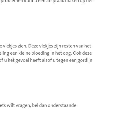
j problemen kunt u een afspraak maken op het
lekjes zien. Deze vlekjes zijn resten van het
ling een kleine bloeding in het oog. Ook deze
of u het gevoel heeft alsof u tegen een gordijn
u iets wilt vragen, bel dan onderstaande