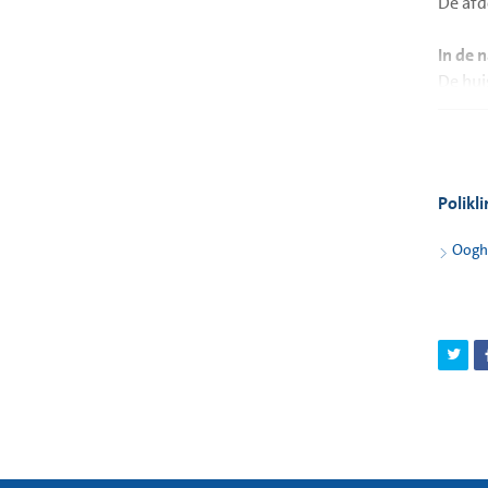
De afd
In de 
De hui
De med
of wor
Polikl
Oogh