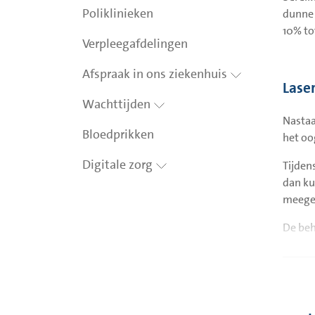
Poliklinieken
dunne 
10% to
Verpleegafdelingen
Afspraak in ons ziekenhuis
Lase
Wachttijden
Nastaa
Bloedprikken
het oo
Digitale zorg
Tijden
dan ku
meegek
De beh
en uw 
oog. H
laserli