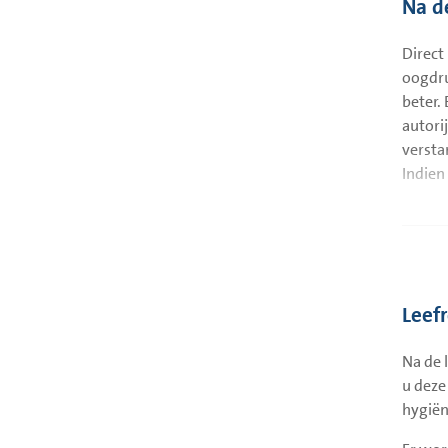
Na d
Direct
oogdru
beter.
autori
versta
Indien 
Leef
Na de 
u deze
hygiën