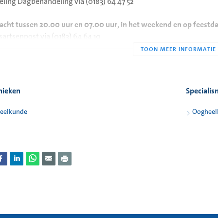
eling Dagbehandeling via (0183) 64 47 52
nacht tussen 20.00 uur en 07.00 uur, in het weekend en op feestd
sartsenpost via (0183) 64 64 10
ewerkers van de huisartsenpost zijn opgeleid om te beoordelen w
dt doorverbonden. Na 72 uur kunt u contact opnemen met uw eig
inieken
Speciali
eelkunde
Oogheel