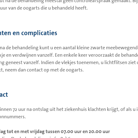
dt na de behandeling meestal geen controleafspraak gemaakt. Bi
uur van de oogarts die u behandeld heeft.
hten en complicaties
 na de behandeling kunt u een aantal kleine zwarte meebewegende v
kje en verdwijnen vanzelf. Een enkele keer veroorzaakt de behande
ng geneest vanzelf. Indien de vlekjes toenemen, u lichtflitsen ziet 
kt, neem dan contact op met de oogarts.
act
binnen 72 uur na ontslag uit het ziekenhuis klachten krijgt, of als 
oonnummers.
g tot en met vrijdag tussen 07.00 uur en 20.00 uur