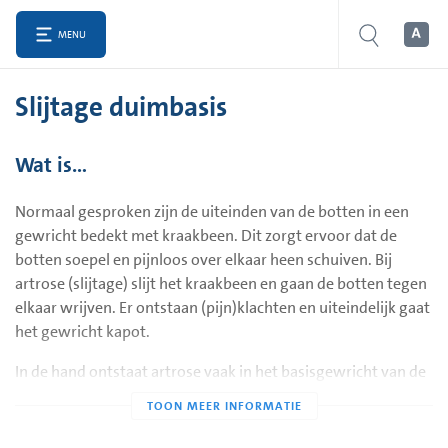
MENU
Slijtage duimbasis
Wat is…
Normaal gesproken zijn de uiteinden van de botten in een
gewricht bedekt met kraakbeen. Dit zorgt ervoor dat de
botten soepel en pijnloos over elkaar heen schuiven. Bij
artrose (slijtage) slijt het kraakbeen en gaan de botten tegen
elkaar wrijven. Er ontstaan (pijn)klachten en uiteindelijk gaat
het gewricht kapot.
In de hand ontstaat artrose vaak in het basisgewricht van de
duim, doordat de duim het meest gebruikte onderdeel van
onze hand is. Slijtage van de duimbasis is de meest
voorkomende slijtage aan een gewricht in de hand. Als u pijn