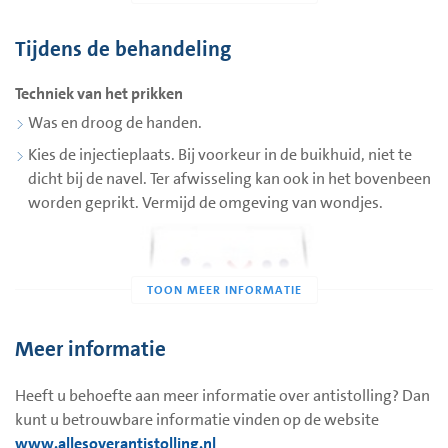
Hulp nodig bij het prikken?
Tijdens de behandeling
De wijkverpleegkundige kan u begeleiden bij het prikken. De
polikliniekassistente schakelt indien nodig de
Techniek van het prikken
wijkverpleegkundige voor u in.
Was en droog de handen.
Kies de injectieplaats. Bij voorkeur in de buikhuid, niet te
dicht bij de navel. Ter afwisseling kan ook in het bovenbeen
worden geprikt. Vermijd de omgeving van wondjes.
Meer informatie
Heeft u behoefte aan meer informatie over antistolling? Dan
kunt u betrouwbare informatie vinden op de website
www.allesoverantistolling.nl