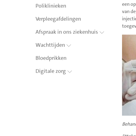
een op
Poliklinieken
van de
Verpleegafdelingen
inject
toegev
Afspraak in ons ziekenhuis
Wachttijden
Bloedprikken
Digitale zorg
Behand