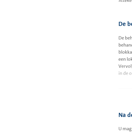
littek
De b
De beh
behand
blokka
een lo
Vervol
in de 
Na d
U mag 