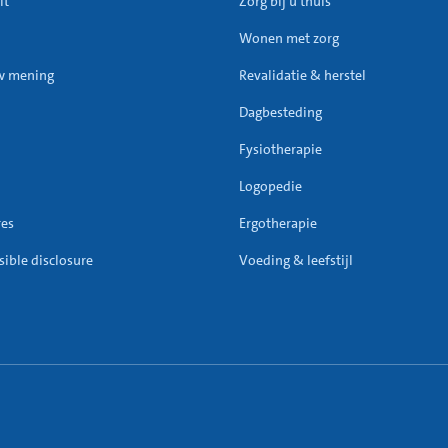
it
Zorg bij u thuis
Wonen met zorg
w mening
Revalidatie & herstel
Dagbesteding
Fysiotherapie
Logopedie
res
Ergotherapie
ible disclosure
Voeding & leefstijl