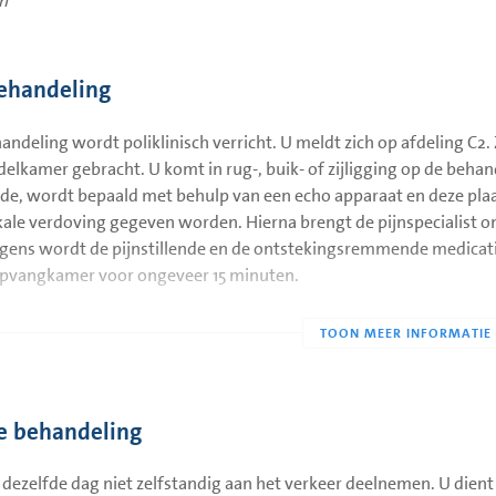
en
ehandeling
andeling wordt poliklinisch verricht. U meldt zich op afdeling C2.
elkamer gebracht. U komt in rug-, buik- of zijligging op de behande
de, wordt bepaald met behulp van een echo apparaat en deze plaa
kale verdoving gegeven worden. Hierna brengt de pijnspecialist on
gens wordt de pijnstillende en de ontstekingsremmende medicati
opvangkamer voor ongeveer 15 minuten.
e behandeling
dezelfde dag niet zelfstandig aan het verkeer deelnemen. U dient 