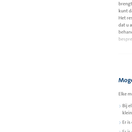
brengt
kunt d
Het re
dat u 
behand
bespre
Moge
Elke m
Bij e
klein
Er i
Er i