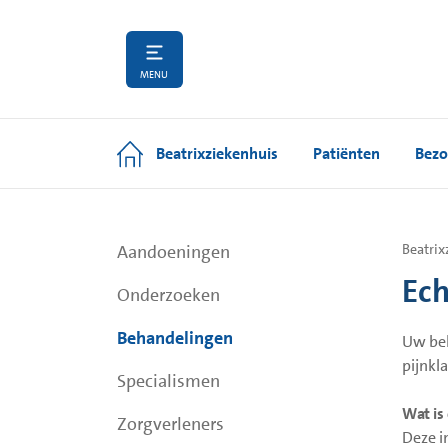
MENU
Beatrixziekenhuis
Patiënten
Bezo
Aandoeningen
Beatrix
Ech
Onderzoeken
Behandelingen
Uw beh
pijnkl
Specialismen
Wat is
Zorgverleners
Deze i