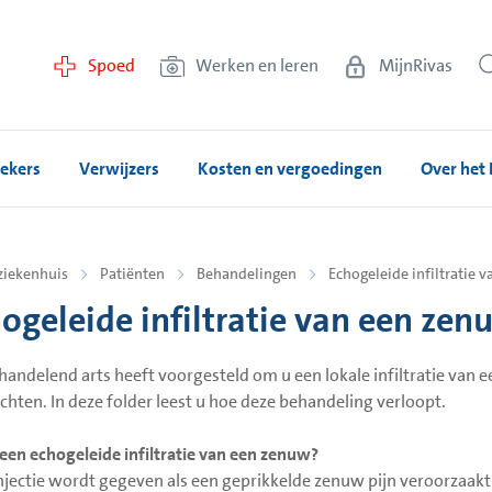
Spoed
Werken en leren
MijnRivas
ekers
Verwijzers
Kosten en vergoedingen
Over het 
ziekenhuis
Patiënten
Behandelingen
Echogeleide infiltratie 
ogeleide infiltratie van een zen
andelend arts heeft voorgesteld om u een lokale infiltratie van
achten. In deze folder leest u hoe deze behandeling verloopt.
 een echogeleide infiltratie van een zenuw?
njectie wordt gegeven als een geprikkelde zenuw pijn veroorzaakt 