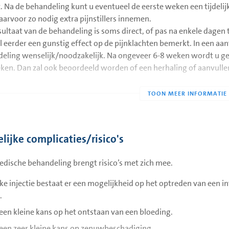
. Na de behandeling kunt u eventueel de eerste weken een tijdelij
aarvoor zo nodig extra pijnstillers innemen.
sultaat van de behandeling is soms direct, of pas na enkele dagen
al eerder een gunstig effect op de pijnklachten bemerkt. In een aan
eling wenselijk/noodzakelijk. Na ongeveer 6-8 weken wordt u ge
ken. Dan zal ook beoordeeld worden of een herhaling of aanvulle
lijke complicaties/risico's
edische behandeling brengt risico’s met zich mee.
lke injectie bestaat er een mogelijkheid op het optreden van een infe
.
s een kleine kans op het ontstaan van een bloeding.
s een zeer kleine kans op zenuwbeschadiging.