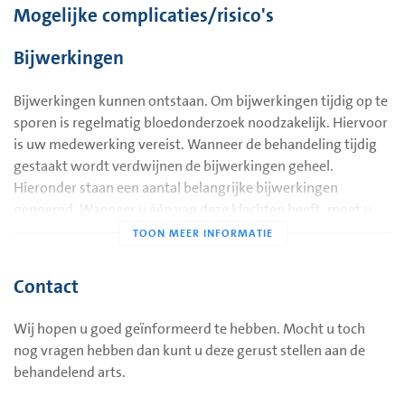
Mogelijke complicaties/risico's
Wanneer dit niet mogelijk is of de psoriasis na een dergelijke
behandeling snel in grote omvang terugkeert, kan gekozen
Bijwerkingen
worden voor een behandeling met medicijnen. Voor
behandeling van psoriasis kan gekozen worden voor
Bijwerkingen kunnen ontstaan. Om bijwerkingen tijdig op te
sporen is regelmatig bloedonderzoek noodzakelijk. Hiervoor
ciclosporine
;
is uw medewerking vereist. Wanneer de behandeling tijdig
fumaarzuur
;
gestaakt wordt verdwijnen de bijwerkingen geheel.
Hieronder staan een aantal belangrijke bijwerkingen
methotrexaat;
genoemd. Wanneer u één van deze klachten heeft, moet u
en
retinoïden
.
uw arts daarvan in kennis stellen.
Methotrexaat
Maag/darmklachten
Contact
Op de dag dat methotrexaat wordt ingenomen, zijn veel
Methotrexaat is een medicijn dat al tientallen jaren in
mensen misselijk. Slechts zelden gaat dit gepaard met
gebruik is. Bij toeval werd ontdekt dat het sterk werkzaam is
braken of diarree. In zeldzame gevallen ontstaan zweertjes in
Wij hopen u goed geïnformeerd te hebben. Mocht u toch
bij psoriasis. Omvangrijke psoriasis kan hiermee eenvoudig
de mond. Wanneer dit het geval is, moet u uw arts daarvan in
nog vragen hebben dan kunt u deze gerust stellen aan de
behandeld worden. Methotrexaat is ook werkzaam tegen
kennis stellen.
behandelend arts.
gewrichtsklachten, die door psoriasis veroorzaakt worden.