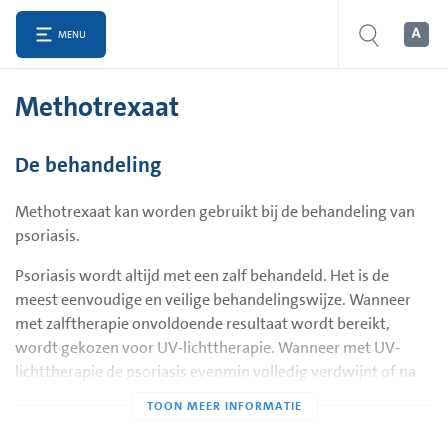
MENU
Methotrexaat
De behandeling
Methotrexaat kan worden gebruikt bij de behandeling van
psoriasis.
Psoriasis wordt altijd met een zalf behandeld. Het is de
meest eenvoudige en veilige behandelingswijze. Wanneer
met zalftherapie onvoldoende resultaat wordt bereikt,
wordt gekozen voor UV-lichttherapie. Wanneer met UV-
lichttherapie de psoriasis evenmin volledig verdwijnt of na
korte tijd weer in volle hevigheid terugkeert, zijn er nog
mogelijkheden met dagbehandeling of een behandeling in
het ziekenhuis.