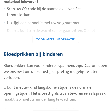
materiaal inleveren?
Scan uw QR-code bij de aanmeldzuil van Result
Laboratorium.
U krijgt een bonnetje met uw volgnummer.
Daarna kunt u in de wachtkamer gaan zitten. Op het
scherm in de wachtkamer ziet u wanneer u aan de beurt
bent en in welke kamer u wordt verwacht.
Bloedprikken bij kinderen
Heeft u geen afspraak gemaakt voor bloedprikken of
materiaal inleveren?
Geef bij de aanmeldzuil van Result Laboratorium aan
Bloedprikken kan voor kinderen spannend zijn. Daarom doen
waarvoor u komt.
we ons best om dit zo rustig en prettig mogelijk te laten
verlopen.
U krijgt een bonnetje met uw volgnummer.
Daarna kunt u in de wachtkamer gaan zitten. Op het
U kunt met uw kind langskomen tijdens de normale
scherm in de wachtkamer ziet u wanneer u aan de beurt
openingstijden. Het is prettig als u van tevoren een afspraak
bent en in welke kamer u wordt verwacht.
maakt. Zo hoeft u minder lang te wachten.
Wilt u meer weten over bloedafname bij kinderen? Kijk dan