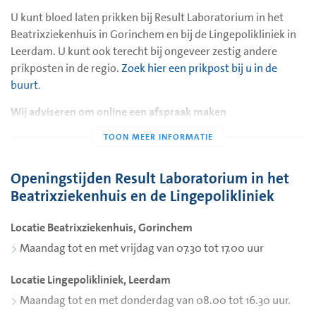
U kunt bloed laten prikken bij Result Laboratorium in het
Beatrixziekenhuis in Gorinchem en bij de Lingepolikliniek in
Leerdam. U kunt ook terecht bij ongeveer zestig andere
prikposten in de regio.
Zoek hier een prikpost bij u in de
buurt
.
Wij adviseren om online een afspraak maken
Wilt u niet te lang wachten om bloed te laten prikken? Maak
dan vooraf een afspraak. U kunt via de website van
Result
Laboratorium
een afspraak maken om bloed te prikken of
Openingstijden Result Laboratorium in het
materiaal in te leveren in het Beatrixziekenhuis en in de
Beatrixziekenhuis en de Lingepolikliniek
Lingepolikliniek. Hierdoor weet u precies wanneer u aan de
beurt bent en hoeft u minder lang te wachten.
Locatie Beatrixziekenhuis, Gorinchem
Maandag tot en met vrijdag van 07.30 tot 17.00 uur
Vrije inloop ook nog mogelijk
Het blijft ook mogelijk om op vrije inloop bloed te prikken en
Locatie Lingepolikliniek, Leerdam
materiaal in te leveren. Op drukke momenten kan de
Maandag tot en met donderdag van 08.00 tot 16.30 uur.
wachttijd oplopen een uur. Houd hier dus rekening mee.