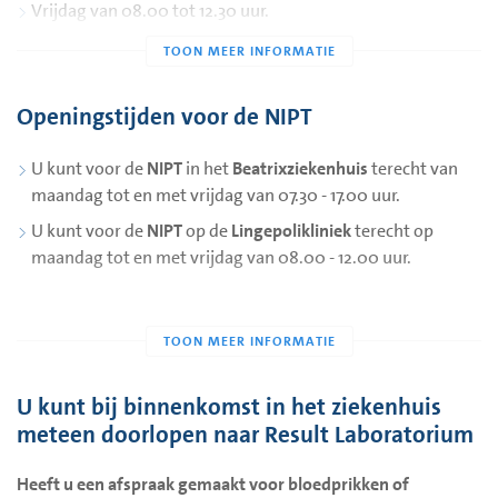
Vrijdag van 08.00 tot 12.30 uur.
De priklocatie in de Lingepolikliniek is dagelijks gesloten
tussen 12.45 en 13.15 uur.
In de Lingepolikliniek kunt u voor de
trombosedienst
tot
Openingstijden voor de NIPT
10.30 uur terecht.
U kunt voor de
NIPT
in het
Beatrixziekenhuis
terecht van
maandag tot en met vrijdag van 07.30 - 17.00 uur.
De openingstijden kunnen afwijken rond de feestdagen en in
de zomer
U kunt voor de
NIPT
op de
Lingepolikliniek
terecht op
Kijk daarom voor de actuele tijden op
maandag tot en met vrijdag van 08.00 - 12.00 uur.
https://resultlaboratorium.nl/priklocaties/
U kunt bij binnenkomst in het ziekenhuis
meteen doorlopen naar Result Laboratorium
Heeft u een afspraak gemaakt voor bloedprikken of