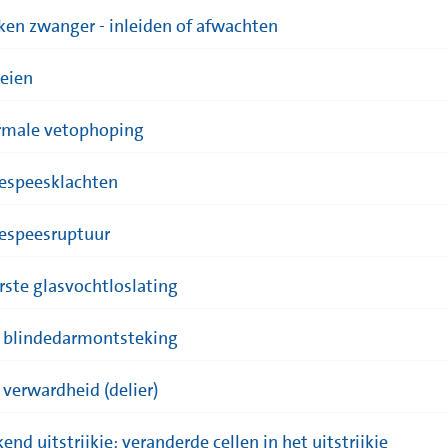
ken zwanger - inleiden of afwachten
eien
male vetophoping
lespeesklachten
lespeesruptuur
rste glasvochtloslating
 blindedarmontsteking
 verwardheid (delier)
end uitstrijkje: veranderde cellen in het uitstrijkje