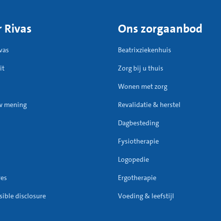
 Rivas
Ons zorgaanbod
vas
Beatrixziekenhuis
it
Zorg bij u thuis
Wonen met zorg
w mening
Revalidatie & herstel
Dagbesteding
Fysiotherapie
Logopedie
res
Ergotherapie
ible disclosure
Voeding & leefstijl