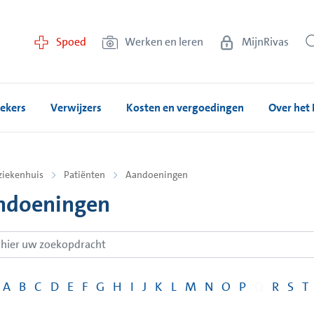
Spoed
Werken en leren
MijnRivas
ekers
Verwijzers
Kosten en vergoedingen
Over het 
ziekenhuis
Patiënten
Aandoeningen
ndoeningen
A
B
C
D
E
F
G
H
I
J
K
L
M
N
O
P
Q
R
S
T