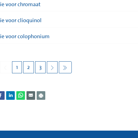
gie voor chromaat
ie voor clioquinol
gie voor colophonium
1
2
3