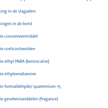
king in de slagaders
kingen in de borst
gie conserveermiddel
gie corticosteroïden
gie ethyl PABA (benzocaïne)
gie ethyleendiamine
gie formaldehyde/ quaternium-15
gie geurbestanddelen (fragance)