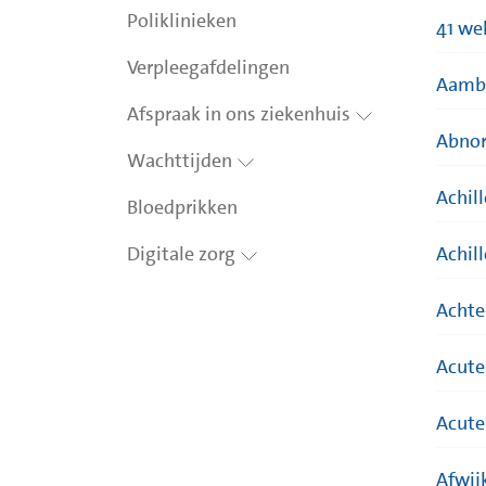
Poliklinieken
41 we
Verpleegafdelingen
Aamb
Afspraak in ons ziekenhuis
Abnor
Wachttijden
Achil
Bloedprikken
Digitale zorg
Achil
Achte
Acute
Acute
Afwijk