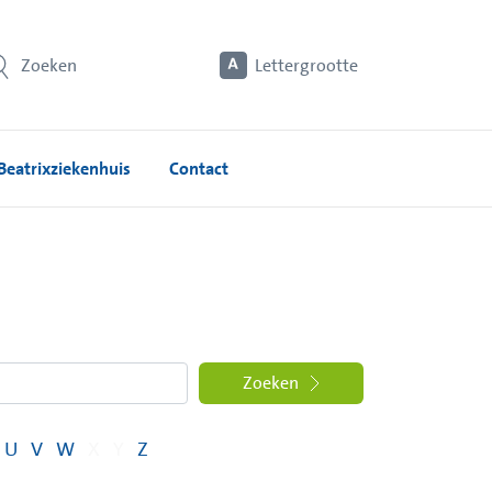
Zoeken
Lettergrootte
Beatrixziekenhuis
Contact
Zoeken
U
V
W
X
Y
Z