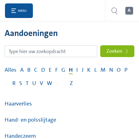
MENU
Aandoeningen
Zoeken
Alles
A
B
C
D
E
F
G
H
I
J
K
L
M
N
O
P
Q
R
S
T
U
V
W
X
Y
Z
Haarverlies
Hand- en polsslijtage
Handeczeem