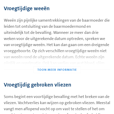
Vroegtijdige weeën
Weeën zijn pijnlijke samentrekkingen van de baarmoeder die
leiden tot ontsluiting van de baarmoedermond en
uiteindelijk tot de bevalling. Wanneer ze meer dan drie
weken voor de uitgerekende datum optreden, spreken we
van vroegtijdige weeën. Het kan dan gaan om een dreigende
vroeggeboorte. Op zich verschillen vroegtijdige weeën niet
van weeën rond de uitgerekende datum. Echte weeën zijn
pijnlijk en regelmatig. Ook kan verlies van wat bloed, slijm
en/of vruchtwater optreden. ‘Harde buiken’ zijn geen
weeën, maar normale samentrekkingen van de baarmoeder.
Ze treden meestal niet regelmatig op, maar meer verspreid
Vroegtijdig gebroken vliezen
over de dag. Ze zijn vaak meer ongemakkelijk dan pijnlijk en
veroorzaken geen ontsluiting.
Soms begint een voortijdige bevalling met het breken van de
vliezen. Vochtverlies kan wijzen op gebroken vliezen. Meestal
vangt men aflopend vocht op om vast te stellen of het om