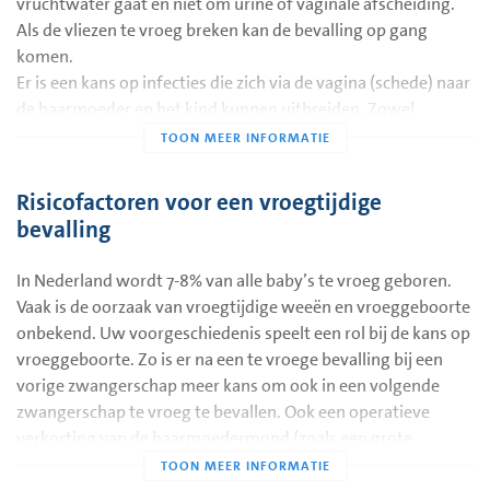
vruchtwater gaat en niet om urine of vaginale afscheiding.
Als de vliezen te vroeg breken kan de bevalling op gang
komen.
Er is een kans op infecties die zich via de vagina (schede) naar
de baarmoeder en het kind kunnen uitbreiden. Zowel
moeder als kind kunnen daar ziek van worden.
Risicofactoren voor een vroegtijdige
bevalling
In Nederland wordt 7-8% van alle baby’s te vroeg geboren.
Vaak is de oorzaak van vroegtijdige weeën en vroeggeboorte
onbekend. Uw voorgeschiedenis speelt een rol bij de kans op
vroeggeboorte. Zo is er na een te vroege bevalling bij een
vorige zwangerschap meer kans om ook in een volgende
zwangerschap te vroeg te bevallen. Ook een operatieve
verkorting van de baarmoedermond (zoals een grote
conisatie) kan een rol spelen. Andere oorzaken kunnen te