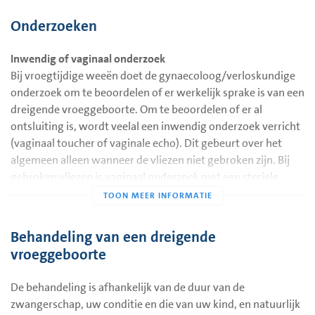
maken hebben met omstandigheden of problemen in uw
huidige zwangerschap, zoals een meerlingzwangerschap,
Onderzoeken
een te grote hoeveelheid vruchtwater (polyhydramnion),
een ontsteking, bloedverlies in de zwangerschap, te vroeg
Inwendig of vaginaal onderzoek
breken van de vliezen, zwakte van de baarmoedermond
Bij vroegtijdige weeën doet de gynaecoloog/verloskundige
(cervixinsufficiëntie) en ziekte van de aanstaande moeder,
onderzoek om te beoordelen of er werkelijk sprake is van een
vooral een infectieziekte.
dreigende vroeggeboorte. Om te beoordelen of er al
ontsluiting is, wordt veelal een inwendig onderzoek verricht
(vaginaal toucher of vaginale echo). Dit gebeurt over het
algemeen alleen wanneer de vliezen niet gebroken zijn. Bij
gebroken vliezen is vaginaal onderzoek met een steriele
spreider (speculum) een mogelijkheid, maar men doet dit
onderzoek niet altijd.
Behandeling van een dreigende
Controle van de conditie van u en uw kind
vroeggeboorte
Daarnaast zijn er andere onderzoeken om uw conditie en die
van uw kind te controleren.
De behandeling is afhankelijk van de duur van de
Vagina kweek
zwangerschap, uw conditie en die van uw kind, en natuurlijk