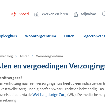
Spoed
Werken en leren
MijnRivas
rpleeghuis
Woonzorgcentrum
Huren
Logeeropvan
met zorg
Kosten
Woonzorgcentrum
ten en vergoedingen Verzorging
ordt vergoed?
en verhuizing naar een verzorgingshuis heeft u een indicatie van 
n vast welke zorg u nodig heeft en waar u recht op hebt nodig. Uw 
deels betaald via de
Wet Langdurige Zorg
(Wlz). De medische zorg
erzekering.