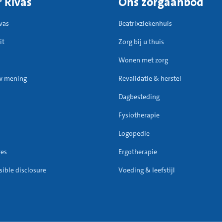
 Rivas
Ons zorgaanbod
vas
Beatrixziekenhuis
it
Zorg bij u thuis
Wonen met zorg
w mening
Revalidatie & herstel
Dagbesteding
Fysiotherapie
Logopedie
res
Ergotherapie
ible disclosure
Voeding & leefstijl