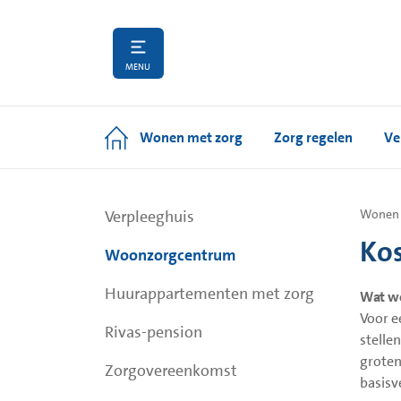
MENU
Wonen met zorg
Zorg regelen
Ve
Verpleeghuis
Wonen 
Kos
Woonzorgcentrum
Huurappartementen met zorg
Wat w
Voor e
Rivas-pension
stelle
groten
Zorgovereenkomst
basisv