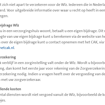
t zich niet apart te verzekeren voor de Wlz. Iedereen die in Nede
erd. Voor uitgebreide informatie over waar u recht op heeft in een
egen.
bijdrage Wlz
 u in een verzorgingshuis woont, betaalt u een eigen bijdrage. D
gte van uw eigen bijdrage kunt u berekenen via de website van he
 over de eigen bijdrage kunt u contact opnemen met het CAK, vi
etcak.nl
.
rzekering
lk verblijf in een zorginstelling valt onder de Wlz. Wordt u bijvoo
ling, dan komt het eerste jaar voor rekening van de Zorgverzekeri
erzekering nodig. Indien u vragen heeft over de vergoeding van de
met uw zorgverzekeraar.
lende kosten
ntal diensten wordt niet vergoed vanuit de Wlz, bijvoorbeeld de 
jes.