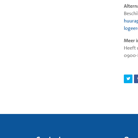
Altern
Beschik
huura
logee
Meer i
Heeft 
0900-