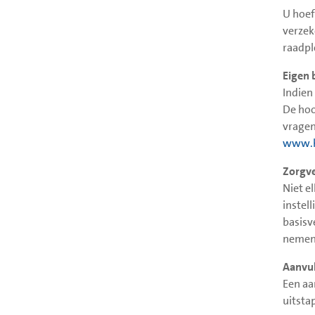
U hoef
verzek
raadpl
Eigen 
Indien
De hoo
vragen
www.h
Zorgve
Niet e
instel
basisv
nemen 
Aanvul
Een aa
uitstap