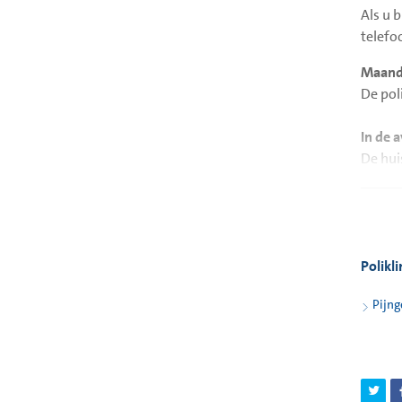
Als u 
telef
Maanda
De pol
In de 
De hui
De med
of wor
Polikl
Pijn