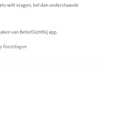
u iets wilt vragen, bel dan onderstaande
maken van BeterDichtbij app.
op feestdagen
elke zorg u nodig heeft. U ontvangt een advies
en huisarts.