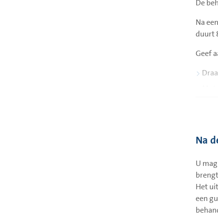
De beh
Na een
duurt 
Geef a
Draa
Moto
Even
Vera
Miss
Na d
Hall
U mag 
Verm
brengt
Hoge
Het ui
een gu
Het ee
behand
Als al