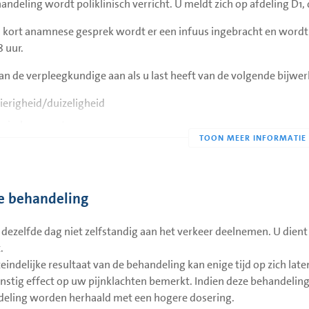
andeling wordt poliklinisch verricht. U meldt zich op afdeling D1
 kort anamnese gesprek wordt er een infuus ingebracht en wordt
8 uur.
an de verpleegkundige aan als u last heeft van de volgende bijwe
ierigheid/duizeligheid
rische onrust
wichtsstoornissen
nderingen van uw gehoor en/of zicht
elijkheid/ braken
e behandeling
ucinaties
dezelfde dag niet zelfstandig aan het verkeer deelnemen. U dient 
oeidheid/ slaperigheid
.
 bloeddruk/ snelle pols
teindelijke resultaat van de behandeling kan enige tijd op zich late
nstig effect op uw pijnklachten bemerkt. Indien deze behandeling 
rste uur wordt tijdens het inlopen van de medicatie de bloeddruk,
eling worden herhaald met een hogere dosering.
les stabiel blijft, wordt u naar de dagbehandeling overgeplaatst to