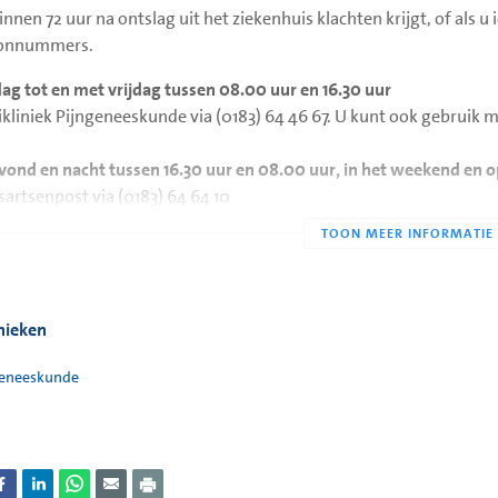
binnen 72 uur na ontslag uit het ziekenhuis klachten krijgt, of als 
oonnummers.
g tot en met vrijdag tussen 08.00 uur en 16.30 uur
ikliniek Pijngeneeskunde via (0183) 64 46 67. U kunt ook gebruik 
avond en nacht tussen 16.30 uur en 08.00 uur, in het weekend en 
sartsenpost via (0183) 64 64 10
ewerkers van de huisartsenpost zijn opgeleid om te beoordelen w
dt doorverbonden. Na 72 uur kunt u contact opnemen met uw eig
inieken
geneeskunde