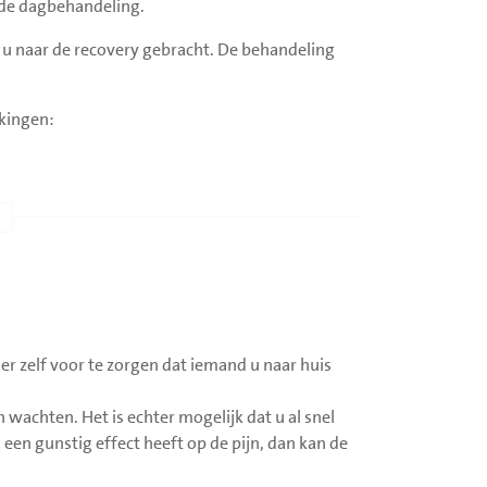
, de dagbehandeling.
 u naar de recovery gebracht. De behandeling
rkingen:
er zelf voor te zorgen dat iemand u naar huis
n wachten. Het is echter mogelijk dat u al snel
een gunstig effect heeft op de pijn, dan kan de
 het hartritme en de zuurstofsaturatie gemeten.
t de juiste hoeveelheid Ketanest® in gelopen is.