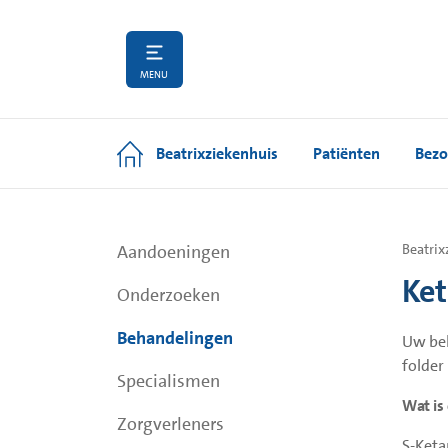
MENU
Beatrixziekenhuis
Patiënten
Bezo
Aandoeningen
Beatrix
Ket
Onderzoeken
Behandelingen
Uw beh
folder
Specialismen
Wat is
Zorgverleners
S-Keta