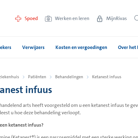
Spoed
Werken en leren
MijnRivas
ekers
Verwijzers
Kosten en vergoedingen
Over het 
ziekenhuis
Patiënten
Behandelingen
Ketanest infuus
anest infuus
andelend arts heeft voorgesteld om u een ketanest infuus te gev
 leest u hoe deze behandeling verloopt.
 een ketanest infuus?
mine (Ketanest®) is een narcosemiddel met een sterke werking op