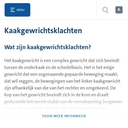
MENU
Kaakgewrichtsklachten
Wat zijn kaakgewrichtsklachten?
Het kaakgewricht is een complex gewricht dat zich bevindt
tussen de onderkaak en de schedelbasis. Het is het enige
gewricht dat een zogenaamde gepaarde beweging maakt,
dat wil zeggen, de bewegingen van het linker kaakgewricht
zijn afhankelijk van die van het rechter en omgekeerd. De
kop van het gewricht bevindt zich in de kom en draait
gedurende het eerste stukje van de mondopening (ongeveer
de eerste 20 mm) in die kom. Wordt de mond verder
opengedaan dan gaat de kop verschuiven naar voren, dat is
goed te voelen met de vinger voor het oor. Ook zijdelingse