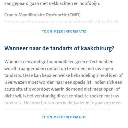
kan gepaard gaan met nekklachten en hoofdpijn.
Cranio-Mandibulaire Dysfunctie (CMD)
Een verzamelterm voor een combinatie van klachten (zoals
bovenstaand), vaak samen met tandenknarsen (bruxisme),
klemmen, veel kauwgom kauwen, nagelbijten, potlood of
pennen in mond houden. Ook ziet men CMD vaak optreden
Wanneer naar de tandarts of kaakchirurg?
na een langdurige kaakchirurgische of tandheelkundige
behandeling waarbij de mond lang open is geweest. De
Wanneer eenvoudige hulpmiddelen geen effect hebben
kauwspier (musculus masseter) is dan lang gerekt geweest
wordt u aangeraden contact op te nemen met uw eigen
en reageert later met krampen waardoor er tijdelijk een
tandarts. Deze kan bepalen welke behandeling zinvol is en of
beperkte mondopening optreedt (trismus).
u verwezen moet worden naar een specialist. Indien zich een
Arthrose
acute situatie voordoet waarin de mond niet meer open- of
Een aandoening van het gewricht, waarbij ook
dicht wil, is het verstandig direct contact te zoeken met uw
daadwerkelijke veranderingen in vorm van het kraakbeen en
tandarts. Het voert te ver om in dit kader in te gaan op meer
de kaakkopje kunnen optreden.
ingrijpende behandeling als operaties, kijkoperaties en
gewrichtsspoelingen.
Artritis
Is een pijnlijke ontsteking van het gewricht.