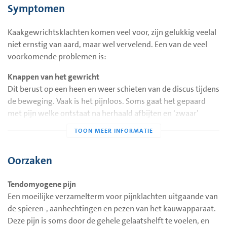
bewegingen van de onderkaak worden mogelijk gemaakt
Symptomen
door een combinatie van draai- en schuifbewegingen van
linker- en rechter kaakgewricht. In het gewricht ligt een
Kaakgewrichtsklachten komen veel voor, zijn gelukkig veelal
kraakbeenschijfje, de ‘discus articularis’, welke nog het beste
niet ernstig van aard, maar wel vervelend. Een van de veel
te vergelijken is met een soort meniscus zoals in onze knie.
voorkomende problemen is:
De discus zorgt voor het soepele verloop van de
bewegingen. Rondom het gewricht bevindt zich een kapsel.
Knappen van het gewricht
De bewegingen van de onderkaak worden gemaakt door een
Dit berust op een heen en weer schieten van de discus tijdens
ingewikkeld samenstel van kauwspieren die op diverse
de beweging. Vaak is het pijnloos. Soms gaat het gepaard
plaatsen aan de schedel vastzitten.
met pijn welke ontstaat na herhaald afbijten en ‘zwaar’
kauwen. Deze klachten verminderen/verdwijnen vaak na
enkele dagen door het gewricht te ontzien door middel van
een zachte voeding. Kauwgom en nagelbijten zijn bij deze
Oorzaken
aandoeningen zeer af te raden. Het gewricht kan soms
levenslang blijven knappen.
Tendomyogene pijn
Een moeilijke verzamelterm voor pijnklachten uitgaande van
de spieren-, aanhechtingen en pezen van het kauwapparaat.
Deze pijn is soms door de gehele gelaatshelft te voelen, en