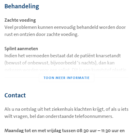
Behandeling
Zachte voeding
Veel problemen kunnen eenvoudig behandeld worden door
rust en ontzien door zachte voeding.
Splint aanmeten
Indien het vermoeden bestaat dat de patiënt knarsetandt
(bewust of onbewust, bijvoorbeeld ‘s nachts), dan kan
gekozen worden voor een splint. Dit is een kunststof plaatje
dat meestal op de boventanden gedragen wordt en
waardoor gepoogd wordt de knars en klemgewoonte te
doorbreken. Dit plaatje zal door uw tandarts of kaakchirurg
Contact
worden vervaardigd.
Als u na ontslag uit het ziekenhuis klachten krijgt, of als u iets
Fysiotherapie
wilt vragen, bel dan onderstaande telefoonnummers.
Soms is het nodig een fysiotherapeut in te schakelen om met
name de problemen met pijnlijke en gespannen spieren te
Maandag tot en met vrijdag tussen 08:30 uur – 11:30 uur en