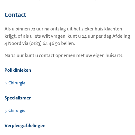
verwijderen. U mag kort douchen met de pleisters.
Contact
Leefregels
Als u binnen 72 uur na ontslag uit het ziekenhuis klachten
Douchen mag. U mag tot de policontrole niet in een bad of
krijgt, of als u iets wilt vragen, kunt u 24 uur per dag Afdeling
zwembad. Activiteiten mogen gedaan worden als de pijn het
4 Noord via (0183) 64 46 50 bellen.
toelaat.
Na 72 uur kunt u contact opnemen met uw eigen huisarts.
Afspraak
Poliklinieken
U krijgt een afsprakenkaartje mee voor een controlebezoek
aan de chirurg.
Chirurgie
Specialismen
Chirurgie
Verpleegafdelingen