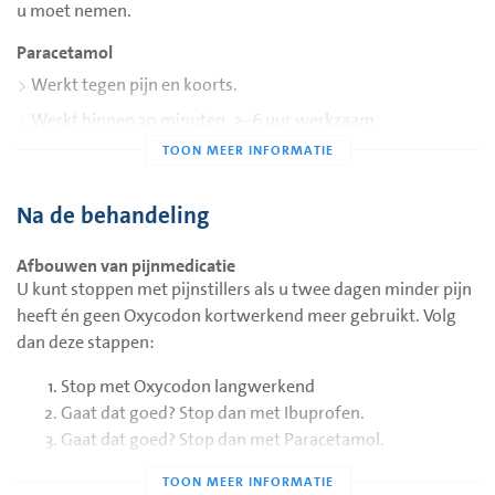
u moet nemen.
Paracetamol
Werkt tegen pijn en koorts.
Werkt binnen 30 minuten, 3–6 uur werkzaam.
Neem 4 keer per dag 1000 mg (2 tabletten van 500 mg).
Tijden: zie het medicatieschema.
Na de behandeling
Verkrijgbaar zonder recept.
Afbouwen van pijnmedicatie
Ibuprofen (als dit is voorgeschreven)
U kunt stoppen met pijnstillers als u twee dagen minder pijn
Werkt tegen pijn en ontstekingen.
heeft én geen Oxycodon kortwerkend meer gebruikt. Volg
Werkt binnen 1 uur, 6–8 uur werkzaam.
dan deze stappen:
Neem 3 keer per dag 400 mg.
Stop met Oxycodon langwerkend
Maximaal 2 weken gebruiken.
Gaat dat goed? Stop dan met Ibuprofen.
Gaat dat goed? Stop dan met Paracetamol.
Verkrijgbaar zonder recept
De maagbeschermer mag u stoppen zodra u geen
Soms wordt er een maagbeschermer bij dit medicijn
Ibuprofen meer gebruikt. Gebruikte u deze al vóór de