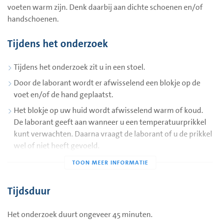
voeten warm zijn. Denk daarbij aan dichte schoenen en/of
handschoenen.
Tijdens het onderzoek
Tijdens het onderzoek zit u in een stoel.
Door de laborant wordt er afwisselend een blokje op de
voet en/of de hand geplaatst.
Het blokje op uw huid wordt afwisselend warm of koud.
De laborant geeft aan wanneer u een temperatuurprikkel
kunt verwachten. Daarna vraagt de laborant of u de prikkel
wel of niet heeft gevoeld.
Het onderzoek doet geen pijn.
Bij dit onderzoek is het belangrijk dat u zich goed
concentreert voor een zo goed mogelijk resultaat. Daarom
Tijdsduur
vragen we aan mensen die u begeleiden om te wachten op
de gang tijdens het onderzoek.
Het onderzoek duurt ongeveer 45 minuten.