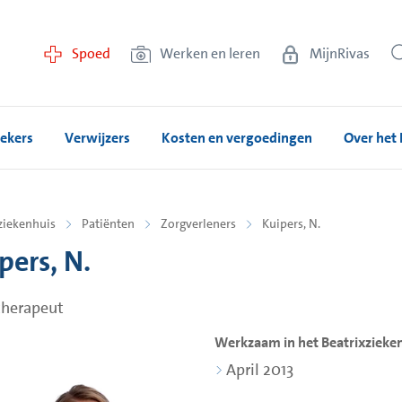
Spoed
Werken en leren
MijnRivas
ekers
Verwijzers
Kosten en vergoedingen
Over het 
ziekenhuis
Patiënten
Zorgverleners
Kuipers, N.
pers, N.
therapeut
Werkzaam in het Beatrixzieken
April 2013