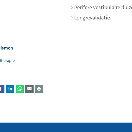
Perifere vestibulaire duiz
Longrevalidatie
lismen
therapie