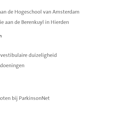
 aan de Hogeschool van Amsterdam
e aan de Berenkuyl in Hierden
n
e vestibulaire duizeligheid
andoeningen
loten bij ParkinsonNet