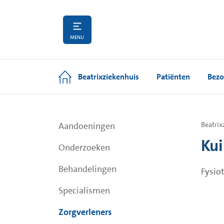
MENU
Beatrixziekenhuis
Patiënten
Bezo
Aandoeningen
Beatrix
Kui
Onderzoeken
Behandelingen
Fysio
Specialismen
Zorgverleners