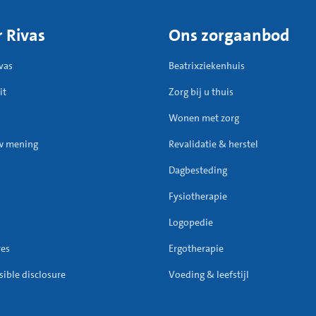
 Rivas
Ons zorgaanbod
vas
Beatrixziekenhuis
it
Zorg bij u thuis
Wonen met zorg
w mening
Revalidatie & herstel
Dagbesteding
Fysiotherapie
Logopedie
res
Ergotherapie
ible disclosure
Voeding & leefstijl