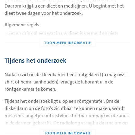
Daarom krijgt u een dieet en medicijnen. U begint met het
dieet twee dagen voor het onderzoek.
Algemene regels
Eet en drink alleen wat in uw dieet is vermeld en niets
anders.
U mag suiker in koffie en thee gebruiken. Het gebruik van
melk, koffiemelk of koffiecreamer is niet toegestaan.
Tijdens het onderzoek
Voorgeschreven geneesmiddelen mag u normaal innemen.
Nadat u zich in de kleedkamer heeft uitgekleed (u mag uw T-
Met de voorgeschreven ‘heldere dranken’ wordt bedoeld:
shirt of hemd aanhouden), vraagt de laborant u in de
appelsap, druivensap, water, thee en koffie (zonder melk!).
röntgenkamer te komen.
Niet toegestaan zijn alle koolzuurhoudende dranken.
Tijdens het onderzoek ligt u op een röntgentafel. Om de
Uw dieet op dag 1 (twee dagen voor het onderzoek)
dikke darm op de foto’s zichtbaar te kunnen maken, wordt
Om uiterlijk 8.00 uur
met een slangetje contrastvloeistof (bariumpap) via de anus
1 flesje magnesiumsulfaat oplossen met water in het flesje.
in de darmen gebracht. De radioloog vraagt u daarna om op
Schudden voor gebruik;
de röntgentafel op uw buik en zij te draaien. Tegelijkertijd