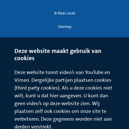
Schudden voor gebruik.
© Rivas 2026
2 tabletten Dulcolax.
Avond en nacht
Sitemap
2 koppen koffie, thee of andere heldere drank.
Als u na het nuttigen van het dagmenu nog niet voldoende
Deze website maakt gebruik van
hebt gegeten, is het gebruik van een extra pakje Nutridrink*
cookies
toegestaan.
Deze website toont video’s van YouTube en
Uw dieet op dag 2 (de dag voor het onderzoek)
Het dieet op dag 2 is gelijk aan het dieet op dag 1. Op de dag
Vimeo. Dergelijke partijen plaatsen cookies
vóór het onderzoek mag u vanaf 24.00 uur niet meer eten,
(third party cookies). Als u deze cookies niet
drinken of roken tot na het onderzoek.
wilt, kunt u dat hier aangeven. U kunt dan
geen video’s op deze website zien. Wij
Het hiervoor beschreven dieet veroorzaakt diarree. Al drie
plaatsen zelf ook cookies om onze site te
uur of eerder nadat u de magnesiumsulfaatoplossing hebt
verbeteren. Deze gegevens worden niet aan
genomen, kan dat beginnen. Het is dan ook belangrijk in de
buurt van een toilet te blijven. Het is belangrijk dat u zo kort
derden verstrekt.