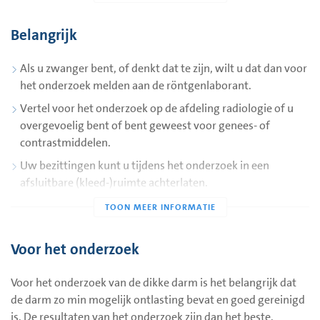
Radiodiagnostiek
Belangrijk
Locatie: Beatrixziekenhuis, Gorinchem
Als u zwanger bent, of denkt dat te zijn, wilt u dat dan voor
Deze folder informeert u over het onderzoek en de
het onderzoek melden aan de röntgenlaborant.
voorbereidingen die nodig zijn om het onderzoek goed te
Vertel voor het onderzoek op de afdeling radiologie of u
laten verlopen.
overgevoelig bent of bent geweest voor genees- of
contrastmiddelen.
Uw bezittingen kunt u tijdens het onderzoek in een
afsluitbare (kleed-)ruimte achterlaten.
Als u verhinderd bent, wilt u ons dat dan zo spoedig
mogelijk laten weten.
Voor het onderzoek
Voor het onderzoek van de dikke darm is het belangrijk dat
de darm zo min mogelijk ontlasting bevat en goed gereinigd
is. De resultaten van het onderzoek zijn dan het beste.