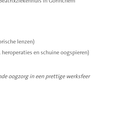
 Beatrixziekenhuis in Gorinchem
torische lenzen)
. heroperaties en schuine oogspieren)
de oogzorg in een prettige werksfeer