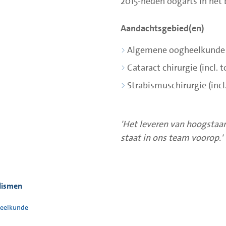
2015-heden oogarts in het
Aandachtsgebied(en)
Algemene oogheelkunde
Cataract chirurgie (incl. 
Strabismuschirurgie (incl
'Het leveren van hoogstaan
staat in ons team voorop.'
lismen
eelkunde