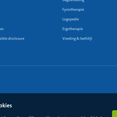
Fysiotherapie
Logopedie
res
Ergotherapie
ible disclosure
Voeding & leefstijl
okies