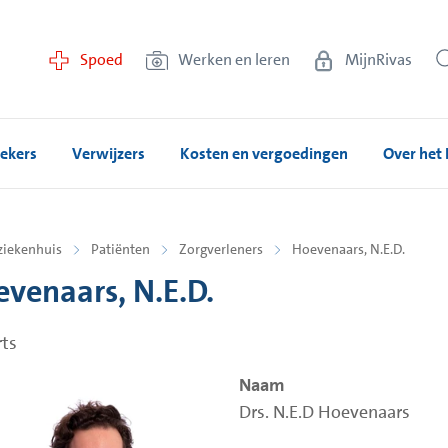
Spoed
Werken en leren
MijnRivas
ekers
Verwijzers
Kosten en vergoedingen
Over het 
ziekenhuis
Patiënten
Zorgverleners
Hoevenaars, N.E.D.
venaars, N.E.D.
ts
Naam
Drs. N.E.D Hoevenaars