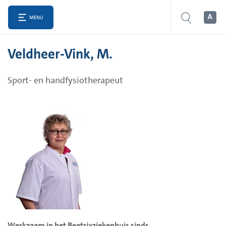
MENU
Veldheer-Vink, M.
Sport- en handfysiotherapeut
Werkzaam in het Beatrixziekenhuis sinds