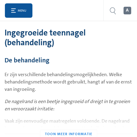
MENU
Ingegroeide teennagel
(behandeling)
De behandeling
Er zijn verschillende behandelingsmogelijkheden. Welke
behandelingsmethode wordt gebruikt, hangt af van de ernst
van ingroeiing.
De nagelrand is een beetje ingegroeid of dreigt in te groeien
en veroorzaakt irritatie:
Vaak zijn eenvoudige maatregelen voldoende. De nagelrand
kan worden opgehoogd door een wattenbolletje onder de
nagel te schuiven en/of de huid regelmatig naar beneden te