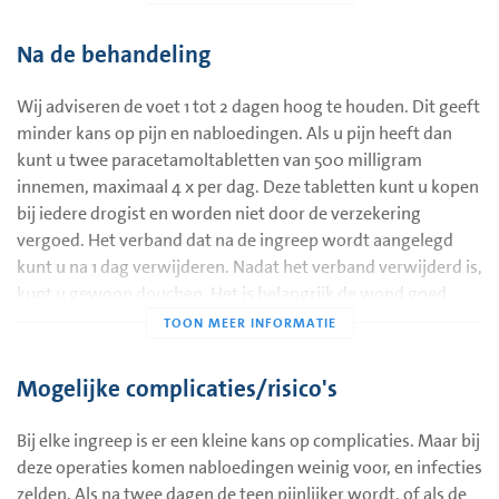
masseren. Wij raden aan om dit door een podotherapeute te
laten doen.
Na de behandeling
De mate van ingroei is erger en geeft pijn of veroorzaakt een
Wij adviseren de voet 1 tot 2 dagen hoog te houden. Dit geeft
ontsteking:
minder kans op pijn en nabloedingen. Als u pijn heeft dan
kunt u twee paracetamoltabletten van 500 milligram
Een versmalling van de nagel is nodig. Zo'n versmalling
innemen, maximaal 4 x per dag. Deze tabletten kunt u kopen
gebeurt door de nagelrand weg te knippen. In de nagelhoek
bij iedere drogist en worden niet door de verzekering
wordt een stukje nagelwortel vernietigd met een etsende
vergoed. Het verband dat na de ingreep wordt aangelegd
vloeistof (phenol). Soms wordt eerst een stuk nagelwortel
kunt u na 1 dag verwijderen. Nadat het verband verwijderd is,
verwijderd voordat de etsende stof wordt aangebracht. De
kunt u gewoon douchen. Het is belangrijk de wond goed
nagel blijft na deze ingreep iets smaller.
schoon te houden. Maak tijdens het douchen de nagelranden
Deze kleine ingrepen aan de teennagel worden poliklinisch
schoon met een gaasje of washandje. Laat de wond na het
uitgevoerd. De ingreep gebeurt onder plaatselijke verdoving
douchen eerst goed drogen en plak er dan een pleister op.
Mogelijke complicaties/risico's
door een tweetal verdovingsprikken aan de teenbasis. Uw
Het is normaal dat er de eerste 10 dagen wat (geel)
arts overlegt met u welke behandeling in uw situatie het
wondvocht in de pleister komt, maar dit stopt vanzelf.
Bij elke ingreep is er een kleine kans op complicaties. Maar bij
beste lijkt. Aan het einde van de ingreep wordt er een
deze operaties komen nabloedingen weinig voor, en infecties
Als u pijn krijgt na de ingreep mag u maximaal 4 keer per dag
drukverband aangelegd.
zelden. Als na twee dagen de teen pijnlijker wordt, of als de
500 milligram paracetamol innemen. Deze tabletten kunt u