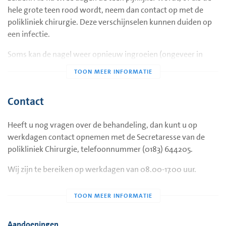
hele grote teen rood wordt, neem dan contact op met de
bij iedere drogist kopen en worden niet door de verzekering
polikliniek chirurgie. Deze verschijnselen kunnen duiden op
vergoed.
een infectie.
Normaal lopen is, afhankelijk van de pijn, meestal na een tot
Soms kan de nagel weer opnieuw ingroeien (ongeveer in
twee dagen mogelijk. Uw normale werk kunt u dan ook weer
5%): ondanks de poging de wortel van de nagel te
uitvoeren. In principe hoeft u niet voor controle te komen.
versmallen.
Maar als er problemen zijn, neem dan contact op met de
polikliniek chirurgie.
Contact
Heeft u nog vragen over de behandeling, dan kunt u op
werkdagen contact opnemen met de Secretaresse van de
polikliniek Chirurgie, telefoonnummer (0183) 644205.
Wij zijn te bereiken op werkdagen van 08.00-17.00 uur.
Aandoeningen