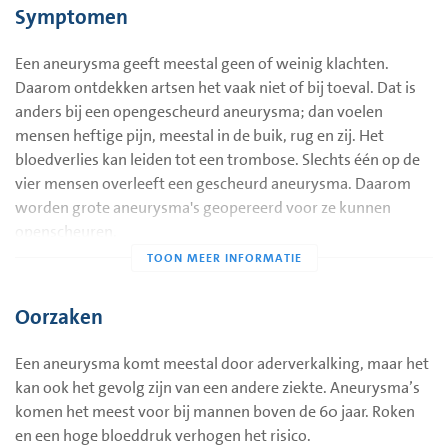
Symptomen
in een aneurysma ontstaan bloedstolsels. Die kunnen
losraken en zo een afsluiting van een bloedvat
Een aneurysma geeft meestal geen of weinig klachten.
veroorzaken. De bloedstolsels kunnen zo sterk groeien dat
Daarom ontdekken artsen het vaak niet of bij toeval. Dat is
het hele aneurysma vol gaat zitten. Dan veroorzaken ze
anders bij een opengescheurd aneurysma; dan voelen
arteriële trombose;
mensen heftige pijn, meestal in de buik, rug en zij. Het
een aneurysma kan zo groot worden dat het openscheurt.
bloedverlies kan leiden tot een trombose. Slechts één op de
Dit gebeurt vooral als een aneurysma in de buikslagader
vier mensen overleeft een gescheurd aneurysma. Daarom
(aorta) zit. U krijgt dan inwendige bloedingen en moet
worden grote aneurysma's geopereerd voor ze kunnen
onmiddellijk worden geopereerd. Bij deze operatie
openscheuren.
vervangt de chirurg het te wijde deel van de slagader door
Bij een opengescheurd aneurysma in de hersenen ontstaat er
een stuk kunststof (een stent).
een hersenbloeding.
Oorzaken
Een aneurysma komt meestal door aderverkalking, maar het
kan ook het gevolg zijn van een andere ziekte. Aneurysma’s
komen het meest voor bij mannen boven de 60 jaar. Roken
en een hoge bloeddruk verhogen het risico.