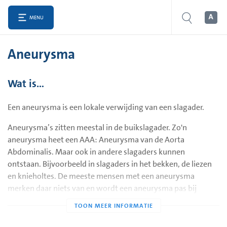
MENU
Aneurysma
Wat is…
Een aneurysma is een lokale verwijding van een slagader.
Aneurysma’s zitten meestal in de buikslagader. Zo'n
aneurysma heet een AAA: Aneurysma van de Aorta
Abdominalis. Maar ook in andere slagaders kunnen
ontstaan. Bijvoorbeeld in slagaders in het bekken, de liezen
en knieholtes. De meeste mensen met een aneurysma
merken daar niets van en wordt een aneurysma pas bij
toeval ontdekt als er een echo wordt gemaakt.
Er kunnen twee dingen mis gaan bij een aneurysma: