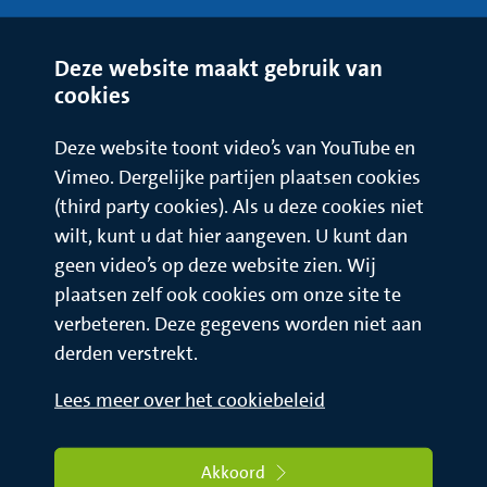
die bijdragen aan het haarverlies. Door gebruik van deze
geneesmiddelen kan bij de meeste vrouwen (niet iedereen)
haarverlies beperkt worden. Het duurt ten minste zes
Deze website maakt gebruik van
maanden voordat het effect merkbaar wordt. Tijdens de
cookies
behandeling mag men niet zwanger worden. Deze
geneesmiddelen verhinderen een normale mannelijke
Deze website toont video’s van YouTube en
ontwikkeling bij jongetjes. Merknamen van deze
Vimeo. Dergelijke partijen plaatsen cookies
geneesmiddelen zijn onder andere: Diane 35®, Androcur®,
(third party cookies). Als u deze cookies niet
Aldacton®, Cimetidine®, Spironolacton®, etc.
wilt, kunt u dat hier aangeven. U kunt dan
geen video’s op deze website zien. Wij
plaatsen zelf ook cookies om onze site te
verbeteren. Deze gegevens worden niet aan
derden verstrekt.
Lees meer over het cookiebeleid
Akkoord