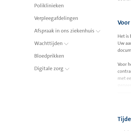
Poliklinieken
Verpleegafdelingen
Voor
Afspraak in ons ziekenhuis
Het is
Wachttijden
Uw aan
docum
Bloedprikken
Voor h
Digitale zorg
contra
met ee
genees
het on
Als bij
beoord
Tijd
Door a
wachte