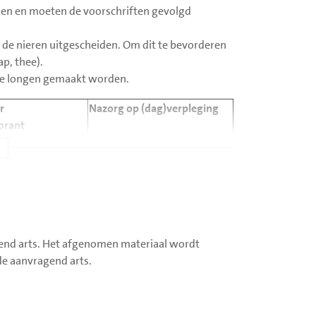
men en moeten de voorschriften gevolgd
r de nieren uitgescheiden. Om dit te bevorderen
p, thee).
 de longen gemaakt worden.
r
Nazorg op (dag)verpleging
orant
lakken met
2 uur ter controle op
 sticker (mepitel
dagverpleging blijven.
ënt moet liggen op
Patiënt moet op de wond
 druk uitoefenen
liggen. Controles moeten
. Eventueel
gedaan worden. (Zo nodig)
ter en zuurstof
na 1 uur een X-thorax,
lend arts. Het afgenomen materiaal wordt
emen, 1 uur na de
beoordeling door de
de aanvragend arts.
 nodig) een X-
radioloog die de punctie
nen.
gedaan heeft. Is de X-thorax
goed kan de patiënt in
principe naar huis.