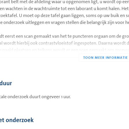
orant belt met de afdeling waar u opgenomen ligt, u wordt op een
en wachten in de wachtruimte tot een laborant u komt halen. He
rijk:
oektafel. U moet op deze tafel gaan liggen, soms op uw buik en s
u zwanger bent, of denkt te zijn, geef dat dan vóór het onderzoek
le onderzoek uitleggen en vragen stellen die belangrijk zijn voor 
el vóór het onderzoek op de afdeling radiodiagnostiek of u overg
dt eerst een scan gemaakt van het te puncteren orgaan om de groot
rastmiddelen.
l wordt hierbij ook contrastvloeistof ingespoten. Daarna wordt 
raden u aan op de dag van het onderzoek geen sieraden en haarspe
e naald plaatsen en telkens wordt er een scan gemaakt om zorgvuld
niet vergeten.
ld op de juiste plek ligt wordt er een biopt genomen.
u verhinderd bent, wilt u ons dat dan zo spoedig mogelijk laten we
 voor een drainage dan wordt de drainageplek gemarkeerd en aan
rover heen wordt de drainagecatheter geschoven.
sduur
borant zal het hele onderzoek op u letten en u geruststellen. Het i
stil te liggen tijdens de gehele procedure. Is het inderdaad nodig
tale onderzoek duurt ongeveer 1 uur.
stvloeistof, dan kan dat een warm gevoel door heel uw lichaam gev
ning van de contrastvloeistof andere bijwerkingen merkt (bijvoor
teen aan het personeel.
et onderzoek