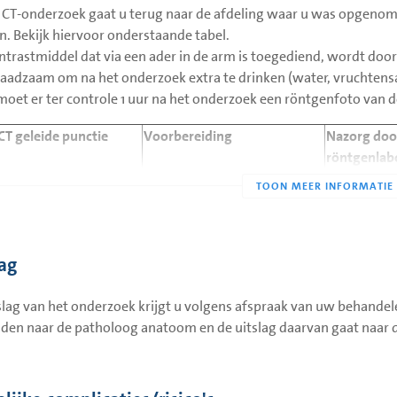
 CT-onderzoek gaat u terug naar de afdeling waar u was opgeno
. Bekijk hiervoor onderstaande tabel.
ntrastmiddel dat via een ader in de arm is toegediend, wordt doo
 raadzaam om na het onderzoek extra te drinken (water, vruchtensa
oet er ter controle 1 uur na het onderzoek een röntgenfoto van
CT geleide punctie
Voorbereiding
Nazorg doo
röntgenlab
esie
4 uur nuchter en zo nodig
Wondje afp
stollingsstatus
vaseline op
film), Pati
de wond of
lag
op de wond
saturatieme
slag van het onderzoek krijgt u volgens afspraak van uw behande
mee laten n
den naar de patholoog anatoom en de uitslag daarvan gaat naar 
punctie (zo
thorax plan