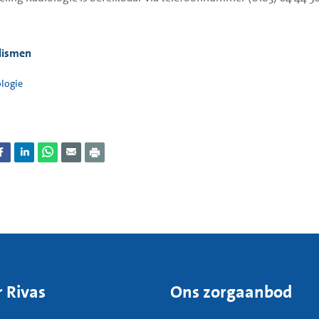
de wond. D
strakke ba
lismen
logie
 Rivas
Ons zorgaanbod