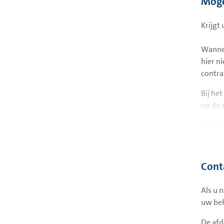
Moge
Krijgt
Buikla
Wannee
hier n
contra
Bij he
op de 
Leverl
geraak
Cont
Als u 
uw beh
Nierla
De afd