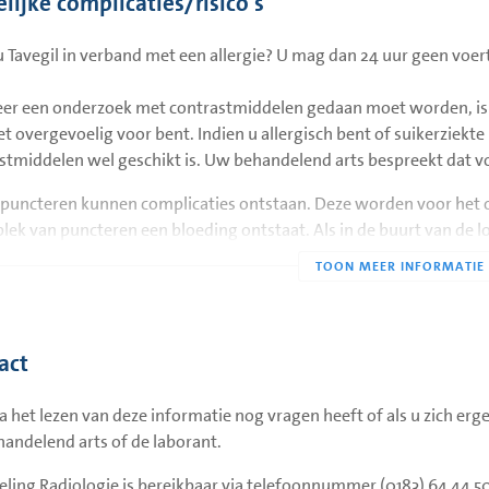
lijke complicaties/risico's
 u Tavegil in verband met een allergie? U mag dan 24 uur geen voer
esie
4 uur nuchter en zo nodig
Patiënt moe
r een onderzoek met contrastmiddelen gedaan moet worden, is he
stollingsstatus
wond of dr
iet overgevoelig voor bent. Indien u allergisch bent of suikerzie
de wond
stmiddelen wel geschikt is. Uw behandelend arts bespreekt dat v
t puncteren kunnen complicaties ontstaan. Deze worden voor het o
plek van puncteren een bloeding ontstaat. Als in de buurt van de 
aesie
4 uur van te voren nuchter
Patiënt moe
t worden en er kan dan een klaplong ontstaan. Als dit gebeurt d
en zo nodig stollingsstatus
wond ligge
uitoefenen
Daarna mob
Eventueel s
act
zuurstof me
uur na de p
een X-thora
na het lezen van deze informatie nog vragen heeft of als u zich erge
andelend arts of de laborant.
esie
4 uur van te voren nuchter en
Patiënt moe
zo nodig stollingsstatus
wond of dr
eling Radiologie is bereikbaar via telefoonnummer (0183) 64 44 50 