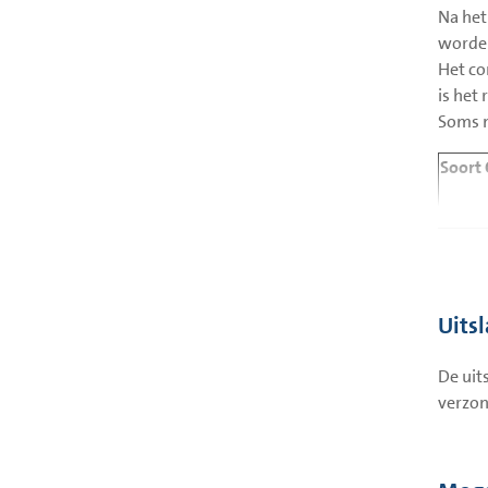
Na het
worden
Het co
is het
Soms m
Soort 
Longla
Uits
De uit
verzon