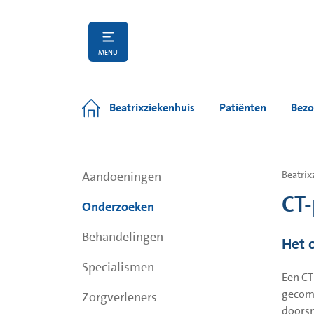
MENU
Beatrixziekenhuis
Patiënten
Bezo
Aandoeningen
Beatrix
CT-
Onderzoeken
Behandelingen
Het 
Specialismen
Een CT
gecomp
Zorgverleners
doorsn