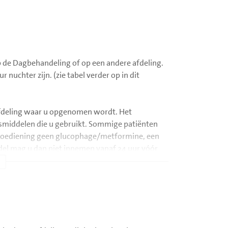
p de Dagbehandeling of op een andere afdeling.
uchter zijn. (zie tabel verder op in dit
 afdeling waar u opgenomen wordt. Het
esmiddelen die u gebruikt. Sommige patiënten
oftoediening geen glucophage/metformine, een
ddel mag u dan niet innemen vanaf 24 uur vóór
j de arts die het onderzoek aanvraagt. Hij/zij zal
amma soms uit. Helaas moet u dan wat langer