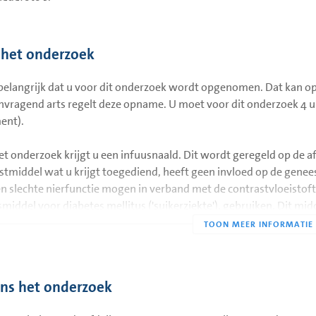
 het onderzoek
 belangrijk dat u voor dit onderzoek wordt opgenomen. Dat kan o
vragend arts regelt deze opname. U moet voor dit onderzoek 4 uur n
ent).
et onderzoek krijgt u een infuusnaald. Dit wordt geregeld op de
stmiddel wat u krijgt toegediend, heeft geen invloed op de gene
n slechte nierfunctie mogen in verband met de contrastvloeist
middel voor diabetes mellitus ('suikerziekte'), gebruiken. Dit mi
derzoek tot 48 uur ná het onderzoek.
 u in het verleden allergieën zijn vastgesteld, geeft u dit dan aan bi
elen of er speciale voorzorgsmaatregelen nodig zijn.
ens het onderzoek
llerlei oorzaken als bijvoorbeeld spoedgevallen loopt ons progr
n. Wij bieden u daarvoor bij voorbaat onze excuses aan.