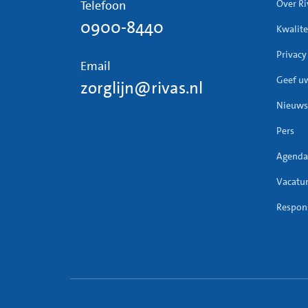
Telefoon
Over Ri
0900-8440
Kwalite
Botlae
Privacy
Email
Geef u
zorglijn@rivas.nl
Nieuws
Pers
(*)
Cont
gemete
Agenda
Bij he
Vacatu
nodig 
Respons
Verand
Na het
krijge