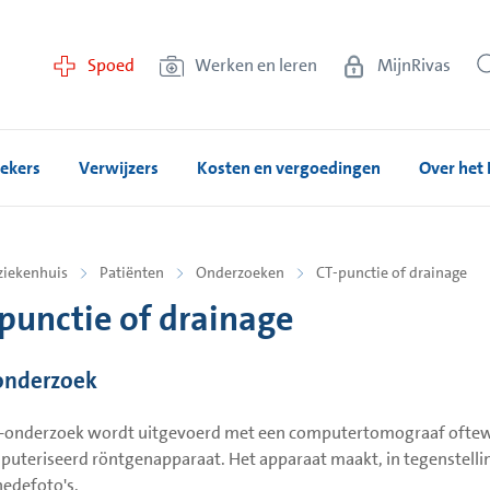
Spoed
Werken en leren
MijnRivas
ekers
Verwijzers
Kosten en vergoedingen
Over het 
ziekenhuis
Patiënten
Onderzoeken
CT-punctie of drainage
punctie of drainage
onderzoek
-onderzoek wordt uitgevoerd met een computertomograaf oftewel
uteriseerd röntgenapparaat. Het apparaat maakt, in tegenstelli
edefoto's.