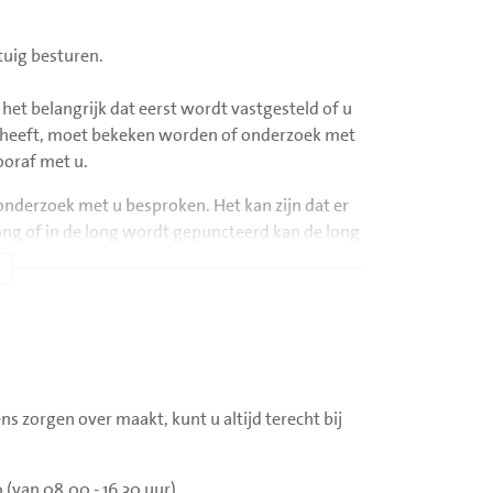
Ontslag op order van
tuig besturen.
aanvragend arts. (*)
t liggen op de
2 uur ter controle op
t belangrijk dat eerst wordt vastgesteld of u
uk uitoefenen op
dagverpleging blijven,
kte heeft, moet bekeken worden of onderzoek met
e
waarvan 1
uur nuchter.
ooraf met u.
Controles doen en
ontslag
door aanvragend arts. (*)
nderzoek met u besproken. Het kan zijn dat er
long of in de long wordt gepuncteerd kan de long
t 1uur op de
2 uur ter controle op
an kan dat meteen worden behandeld.
n of druk
dagverpleging blijven.
 op de wond.
Eventueel na 1 uur een thorax
iliseren.
laten maken, dit alleen als de
aturatiemeter en
radioloog dat voorschrijft.
e laten nemen, 1
Controles doen en ontslag
unctie (zo nodig)
door aanvragend arts. (*)
x plannen.
ns zorgen over maakt, kunt u altijd terecht bij
t liggen op de
De patiënt moet 2 uur
uk uitoefenen op
nuchter blijven na het
(van 08.00 - 16.30 uur).