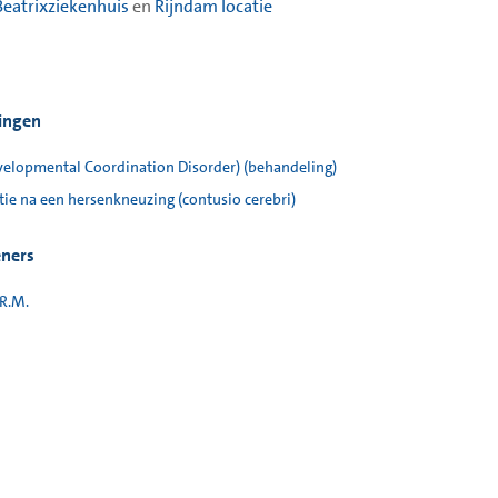
Beatrixziekenhuis
en
Rijndam locatie
ingen
elopmental Coordination Disorder) (behandeling)
tie na een hersenkneuzing (contusio cerebri)
eners
R.M.