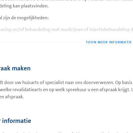
eling kan plaatsvinden.
l zijn de mogelijkheden:
sering en/of behandeling met medicijnen of injectiebehandeling do
lvoudige behandeling door een therapeut (bijvoorbeeld fysiother
ndeling kan dan meestal plaatsvinden door een therapeut in de o
idisciplinaire behandeling door het revalidatieteam van
Rijndam R
lidatie locatie Beatrixziekenhuis, Lingepoli
;
raak maken
gverwijzen naar de huisarts eventueel met een advies door te verw
t door uw huisarts of specialist naar ons doorverwezen. Op basis
erzicht van alle behandelingen die worden aangeboden in Rijndam
j welke revalidatiearts en op welk spreekuur u een afspraak krijgt
e Beatrixziekenhuis
en
Rijndam locatie Beatrixziekenhuis, Lingepol
en afspraak.
 informatie