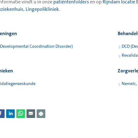
nformatie vindt u in onze
patiëntenfolders
en op
Rijndam locatie 
xziekenhuis, Lingepolikliniek
.
eningen
Behandel
Developmental Coordination Disorder)
DCD (Dev
Revalida
inieken
Zorgverl
lidatiegeneeskunde
Nemelc, 