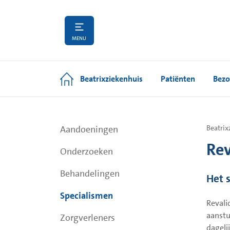
MENU
Beatrixziekenhuis
Patiënten
Bezo
Aandoeningen
Beatrix
Rev
Onderzoeken
Behandelingen
Het 
Specialismen
Revali
aanstu
Zorgverleners
dageli