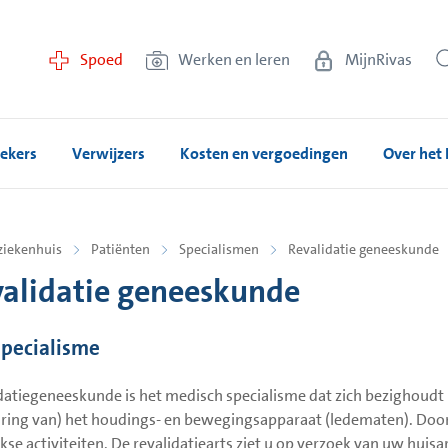
Spoed
Werken en leren
MijnRivas
ekers
Verwijzers
Kosten en vergoedingen
Over het 
ziekenhuis
Patiënten
Specialismen
Revalidatie geneeskunde
alidatie geneeskunde
specialisme
datiegeneeskunde is het medisch specialisme dat zich bezighoudt
ring van) het houdings- en bewegingsapparaat (ledematen). Door
jkse activiteiten. De revalidatiearts ziet u op verzoek van uw huisa