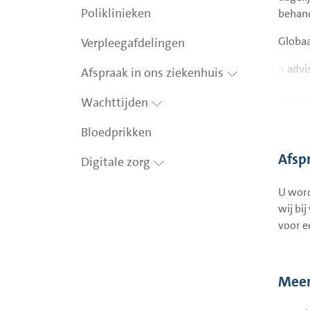
Poliklinieken
behand
Globaa
Verpleegafdelingen
advi
Afspraak in ons ziekenhuis
enke
Wachttijden
beha
mult
Bloedprikken
Reva
Afsp
Digitale zorg
teru
U word
Een ov
wij bi
locati
voor e
Meer