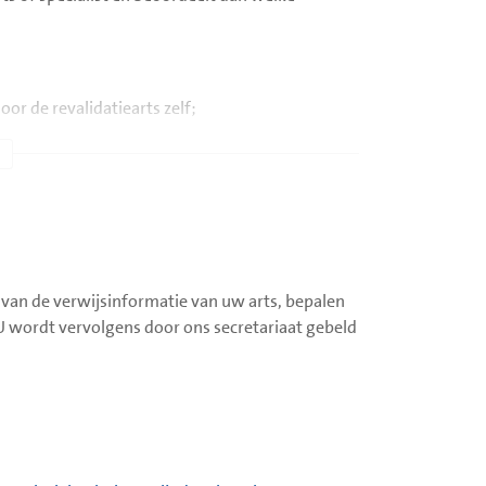
or de revalidatiearts zelf;
apeut, ergotherapeut of logopedist) – deze
mgeving van de patiënt;
evalidatie locatie Beatrixziekenhuis
en
Rijndam
ijzen naar elders.
 van de verwijsinformatie van uw arts, bepalen
, kunt u vinden op de website van
Rijndam
. U wordt vervolgens door ons secretariaat gebeld
i
.