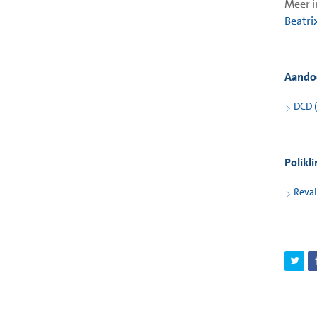
Meer i
Beatri
Aando
DCD (
Polikl
Reva