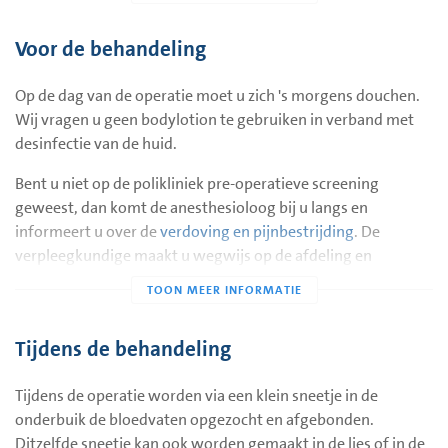
functionerende kleppen in een ader die vanaf de teelbal naar
de linkernier loopt. Deze ader wordt operatief afgebonden
Voor de behandeling
en doorgeknipt. Het bloed van de teelbal kan dan zonder
problemen via andere wegen naar het hart stromen. De
Op de dag van de operatie moet u zich 's morgens douchen.
ingreep gaat via een kleine snee in de onderbuik, waardoor
Wij vragen u geen bodylotion te gebruiken in verband met
de ader van de zaadbal afgebonden wordt. De operatie vindt
desinfectie van de huid.
plaats onder algehele anesthesie (verdoving), omdat de buik
dan goed ontspannen is en de snee zo klein mogelijk. Soms
Bent u niet op de polikliniek pre-operatieve screening
vindt de ingreep via de lies plaats. Dit in overleg met uw
geweest, dan komt de anesthesioloog bij u langs en
uroloog.
informeert u over de
verdoving en pijnbestrijding
. De
verpleegkundige maakt u wegwijs op de afdeling en
De behandeling van varicoceles wordt alleen gedaan indien
begeleidt u naar uw kamer.
de varcocele klachten oplevert of als de man ongewenst
kinderloos blijft en een afwijkende zaadproductie blijkt te
Ontharen
hebben.
Het is niet nodig om de huid te ontharen. Indien nodig wordt
Tijdens de behandeling
dit vlak voor de operatie gedaan.
De behandelingen zijn er op gericht dat het betreffende
defecte bloedvat buiten werking wordt gesteld door het
Tijdens de operatie worden via een klein sneetje in de
Nuchter zijn
dicht te binden.
onderbuik de bloedvaten opgezocht en afgebonden.
Het is belangrijk dat u voor uw opname nuchter naar het
Ditzelfde sneetje kan ook worden gemaakt in de lies of in de