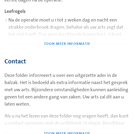
Leefregels
Na de operatie moet u 1 tot 2 weken dag en nacht een
strakke onderbroek dragen, behalve als uw arts zegt dat
het niet hoeft. Dus geen loszittende boxershort. U kunt
eventueel ook twee onderbroeken over elkaar aandoen om
zwelling te voorkomen.
De bruine hechtpleister mag u na 7 dagen verwijderen. De
Contact
hechtingen lossen binnen 2-3 weken vanzelf op.
U mag de dag erna weer kort douchen en de wonden
Deze folder informeert u over een uitgezette ader in de
droogdeppen.
balzak. Het is bedoeld als extra informatie naast het gesprek
met uw arts. Bijzondere omstandigheden kunnen aanleiding
U kunt vaak na 7 dagen weer zwemmen en baden.
geven tot een andere gang van zaken. Uw arts zal dit aan u
De eerste week na de operatie is het verstandig om rustig
laten weten.
aan te doen. U voelt vaak zelf aan wat u kan en wat niet.
Vaak is er na de operatie een zwelling rondom de zaadbal,
Als u na het lezen van deze folder nog vragen heeft, dan kunt
dit verdwijnt vanzelf maar gaat geleidelijk.
u contact opnemen met de polikliniek Urologie. Bereikbaar
tijdens kantooruren via telefoonnummer (0183) 64 42 65.
Het wordt afgeraden om de eerste twee weken te fietsen,