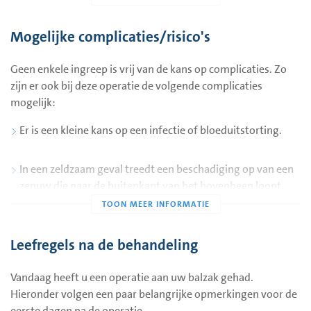
medicijnen tegen krijgen.
Mogelijke complicaties/risico's
De wond wordt meestal onderhuids gesloten. Dit betekent
dat er geen hechtingen verwijderd hoeven worden. Als er
Geen enkele ingreep is vrij van de kans op complicaties. Zo
zogenaamde zwaluwstaartjes zijn geplakt, moeten deze
zijn er ook bij deze operatie de volgende complicaties
ongeveer zeven dagen blijven zitten.
mogelijk:
Er is een kleine kans op een infectie of bloeduitstorting.
In een zeldzaam geval treedt een beschadiging op van een
zenuw die naar de buitenkant van het bovenbeen loopt,
waardoor er een dove plek kan ontstaan. Deze complicatie
is zeldzaam.
Leefregels na de behandeling
Vandaag heeft u een operatie aan uw balzak gehad.
Hieronder volgen een paar belangrijke opmerkingen voor de
eerste dagen na de operatie.