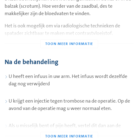
ziekenhuis komt. Nuchter betekent dat u niet mag eten en
balzak (scrotum). Hoe verder van de zaadbal, des te
weinig mag drinken. U leest hier meer informatie over de
makkelijker zijn de bloedvaten te vinden.
nuchterheidscriteria
. Het kan ook zijn dat er iets anders met
u is afgesproken over wel of niet eten en drinken. Dan gelden
Het is ook mogelijk om via radiologische technieken de
die afspraken.
spatader zichtbaar te maken met contrastvloeistof.
Vervolgens wordt dan een afsluitend veertje in de spatader
geschoten zodat het afsterft. De succeskans hiervan is
ongeveer 80%.
Na de behandeling
U heeft een infuus in uw arm. Het infuus wordt dezelfde
dag nog verwijderd
U krijgt een injectie tegen trombose na de operatie. Op de
avond van de operatie mag u weer normaal eten.
Als u misselijk bent of pijn heeft, vertel dit dan aan de
verpleegkundige. In overleg met de arts kunt u hier