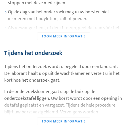
stoppen met deze medicijnen.
Op de dag van het onderzoek mag u uw borsten niet
insmeren met bodylotion, zalf of poeder.
Als u zwanger bent, of denkt te zijn, geef dat dan vóór het
onderzoek door aan de röntgenlaborant.
Vertel vóór het onderzoek op de afdeling radiologie of u
overgevoelig bent of bent geweest voor genees- of
Tijdens het onderzoek
contrastmiddelen.
Wanneer u verhinderd bent, wilt u ons dit dan zo spoedig
Tijdens het onderzoek wordt u begeleid door een laborant.
mogelijk laten weten?
De laborant haalt u op uit de wachtkamer en vertelt u in het
kort hoe het onderzoek gaat.
In de onderzoekskamer gaat u op de buik op de
onderzoekstafel liggen. Uw borst wordt door een opening in
de tafel geplaatst en vastgezet. Tijdens de hele procedure
blijft uw borst vastgeklemd. Vervolgens worden
röntgenfoto’s gemaakt waarbij de afwijking goed in beeld
wordt gebracht. Met behulp van deze röntgenfoto’s bepaalt