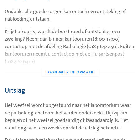
Wij adviseren u de eerst 24 uur na de behandeling geen
Nadat de stukjes weefsel zijn weggehaald en de markering is
zware arbeid te verrichten of intensief te sporten.
geplaatst maakt de laborant de borst weer los en kunt u
Ondanks alle goede zorgen kan er toch een ontsteking of
gaan zitten op de tafel. Het wondje in de borst wordt door de
Wij raden u aan de dag van de biopsie niet te douchen
nabloeding ontstaan.
laborant enige tijd stevig afgedrukt. Dit wordt gedaan om
en/of te baden.
een bloeduitstorting in de borst zoveel mogelijk te beperken.
Krijgt u koorts, wordt de borst rood of ontstaat er een
U kunt de pleister na drie dagen verwijderen. Wanneer
Na het afdrukken wordt een hechtpleister op het wondje
zwelling? Neem dan binnen kantooruren (8:00-17:00)
deze er eerder af gaat hoeft u geen nieuwe aan te brengen.
geplakt.
contact op met de afdeling Radiologie (0183-644450). Buiten
kantooruren neemt u contact op met de Huisartsenpost
(0183-646410).
Bij een nabloeding kunt u de wond stevig dichtdrukken met
bijvoorbeeld een schone theedoek. Doe dit ongeveer 10
minuten. Geeft dit onvoldoende resultaat? Neem dan binnen
Uitslag
kantooruren (8:00-17:00) contact op met de afdeling
Radiologie (0183-644450). Buiten kantooruren neemt u
Het weefsel wordt opgestuurd naar het laboratorium waar
contact op met de Huisartsenpost (0183-646410).
de patholoog-anatoom het verder onderzoekt. Hij/zij kan
bepalen of het weefsel goedaardig of kwaadaardig is. Het
duurt ongeveer een week voordat de uitslag bekend is.