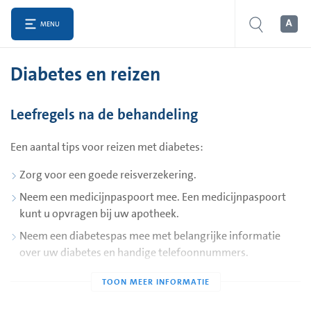
MENU
Diabetes en reizen
Leefregels na de behandeling
Een aantal tips voor reizen met diabetes:
Zorg voor een goede reisverzekering.
Neem een medicijnpaspoort mee. Een medicijnpaspoort
kunt u opvragen bij uw apotheek.
Neem een diabetespas mee met belangrijke informatie
over uw diabetes en handige telefoonnummers.
Zorg dat u een douaneverklaring bij u heeft, zodat duidelijk
is waarom u insuline en naalden in uw handbagage
vervoert.