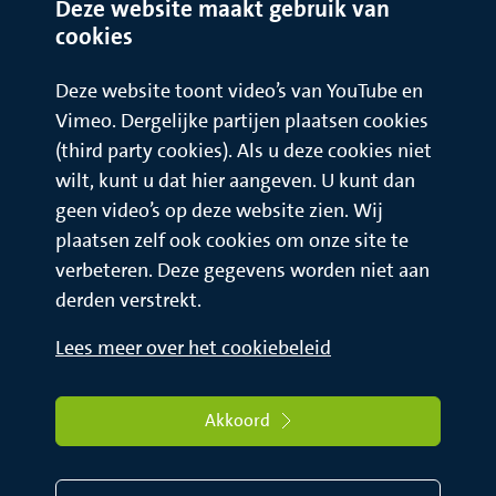
Deze website maakt gebruik van
Ook het eten is op vakantie vaak anders.
cookies
In een hooggelegen berggebied kan het zijn dat de
glucosemeter niet meer werkt.
Deze website toont video’s van YouTube en
Vimeo. Dergelijke partijen plaatsen cookies
Controleer in de gebruiksaanwijzing het maximale
hoogtebereik.
(third party cookies). Als u deze cookies niet
wilt, kunt u dat hier aangeven. U kunt dan
geen video’s op deze website zien. Wij
plaatsen zelf ook cookies om onze site te
verbeteren. Deze gegevens worden niet aan
derden verstrekt.
Lees meer over het cookiebeleid
Akkoord