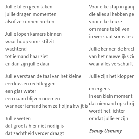
Jullie tillen geen taken
Voor elke stap in gange
jullie dragen momenten
die alles al hebben gezi
alsof ze kunnen breken
voor elke keuze
om mens te blijven
Jullie lopen kamers binnen
in werk dat soms te zwa
waar hoop soms stil zit
wachtend
Jullie kennen de kracht
tot iemand haar ziet
van het nauwelijks zich
en dan zijn jullie daar
waar alles verschuift
Jullie verstaan de taal van het kleine
Jullie zijn het kloppen
een kussen rechtleggen
en ergens
een glas water
in een klein moment
een naam blijven noemen
dat niemand opschrijft
wanneer iemand hem zelf bijna kwijt is
wordt het lichter
Jullie weten
omdat jullie er zijn
dat groots hier niet nodig is
Esmay Usmany
dat zachtheid verder draagt