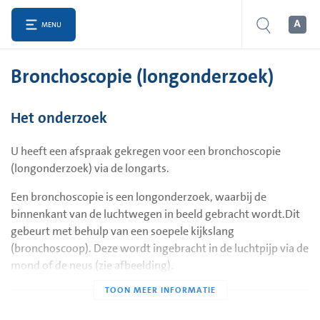
MENU
Bronchoscopie (longonderzoek)
Het onderzoek
U heeft een afspraak gekregen voor een bronchoscopie
(longonderzoek) via de longarts.
Een bronchoscopie is een longonderzoek, waarbij de
binnenkant van de luchtwegen in beeld gebracht wordt.
Dit
gebeurt met behulp van een soepele kijkslang
(bronchoscoop). Deze wordt ingebracht in de luchtpijp via de
mond of de neus (zie afb
eelding).
Een bronchoscopie wordt uitgevoerd om meer te weten te
komen over mogelijke afwijkingen in de luchtwegen of om