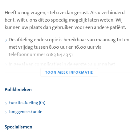
Heeft u nog vragen, stel u ze dan gerust. Als u verhinderd
bent, wilt u ons dit zo spoedig mogelijk laten weten. Wij
kunnen uw plaats dan gebruiken voor een andere patiënt.
De afdeling endoscopie is bereikbaar van maandag tot en
met vrijdag tussen 8.00 uur en 16.00 uur via
telefoonnummer 0183 64 43 51
In geval van complicaties in de eerste 24 uur na het
onderzoek belt u direct het ziekenhuis via telefoonnummer
0183 64 45 04
Na 16.00 uur, in de avond, nacht, het weekend of op
Poliklinieken
feestdagen belt u met de Huisartsenpost Gorinchem via
Functieafdeling (C1)
telefoonnummer (0183) 646410. Indien nodig wordt u
doorverbonden met de Spoedeisende Hulp.
Longgeneeskunde
Specialismen