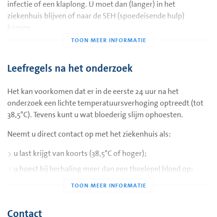
infectie of een klaplong. U moet dan (langer) in het
ziekenhuis blijven of naar de SEH (spoedeisende hulp)
komen.
Leefregels na het onderzoek
Het kan voorkomen dat er in de eerste 24 uur na het
onderzoek een lichte temperatuursverhoging optreedt (tot
38,5°C). Tevens kunt u wat bloederig slijm ophoesten.
Neemt u direct contact op met het ziekenhuis als:
u last krijgt van koorts (38,5°C of hoger);
u hoest bij herhaling meer dan een theelepel bloed op;
u last krijgt van ineens optredende klachten van
kortademigheid, benauwdheid of pijn.
Contact