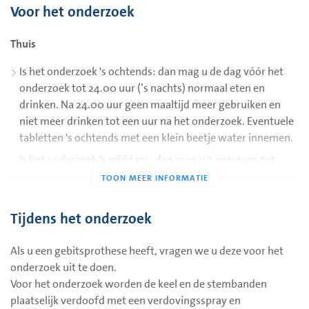
het vermoeden op afwijkingen uit te sluiten. Zo nodig kan de
Voor het onderzoek
arts via de scoop kleine stukjes weefsel wegnemen of
spoelen met een water/zout oplossing in de luchtwegen.
Thuis
Is het onderzoek 's ochtends: dan mag u de dag vóór het
onderzoek tot 24.00 uur (’s nachts) normaal eten en
drinken. Na 24.00 uur geen maaltijd meer gebruiken en
niet meer drinken tot een uur na het onderzoek. Eventuele
tabletten 's ochtends met een klein beetje water innemen.
Is het onderzoek 's middags: dan mag u 's morgens tot
07.00 uur (niet later) 1 beschuitje met een kopje thee
nuttigen. Daarna mag u niets meer eten en drinken tot een
uur na het onderzoek.
Tijdens het onderzoek
Medicijnen
Als u een gebitsprothese heeft, vragen we u deze voor het
onderzoek uit te doen.
Zorg dat u een lijst meeneemt met de medicijnen die u
Voor het onderzoek worden de keel en de stembanden
gebruikt (verkrijgbaar bij uw apotheek)
plaatselijk verdoofd met een verdovingsspray en
Als u bloed verdunnende medicijnen gebruikt, bespreekt