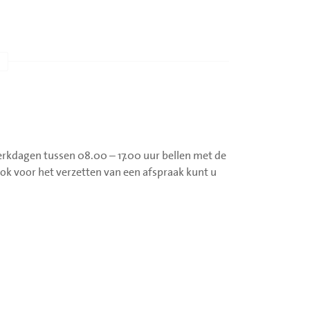
 laat los
onderarm tegen uw buik aanligt. Houd dit een
erkdagen tussen 08.00 – 17.00 uur bellen met de
15 maal.
Ook voor het verzetten van een afspraak kunt u
antal seconden vol en laat los
angen. Maak kleine cirkelbewegingen links- en