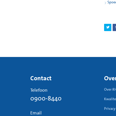
Spoed
‘Loo
Onde
Plaa
scho
Stre
Til 
Bewe
Week 
U ma
Contact
Over
U ma
U ku
Telefoon
Over Ri
cont
0900-8440
dure
Kwalite
forc
Privacy
voel
Email