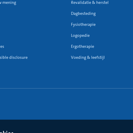
w mening
Revalidatie & herstel
Dagbesteding
Fysiotherapie
Logopedie
res
Ergotherapie
ible disclosure
Voeding & leefstijl