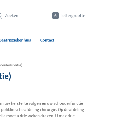
Zoeken
Lettergrootte
Beatrixziekenhuis
Contact
houderluxatie)
ie)
m uw herstel te volgen en uw schouderfunctie
poliklinische afdeling chirurgie. Op de afdeling
ella moet u drie weken dragen. U mag drie