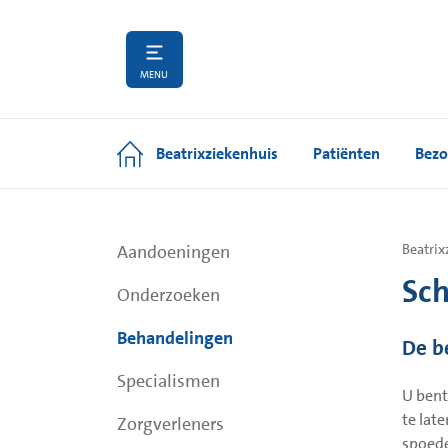
MENU
Beatrixziekenhuis
Patiënten
Bezo
Aandoeningen
Beatrix
Sch
Onderzoeken
Behandelingen
De b
Specialismen
U bent
te lat
Zorgverleners
spoede