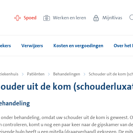
Spoed
Werken en leren
MijnRivas
ekers
Verwijzers
Kosten en vergoedingen
Over het 
ziekenhuis
Patiënten
Behandelingen
Schouder uit de kom (sc
ouder uit de kom (schouderluxat
ehandeling
 onder behandeling, omdat uw schouder uit de kom is geweest. O
en controleren, komt u nog een paar keer naar de gipskamer van de 
isende hulp heeft u een mitella (draagverband) gekregen. De mit