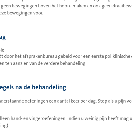
geen bewegingen boven het hoofd maken en ook geen draaibewe
eze bewegingen voor.
lag
le
t door het afsprakenbureau gebeld voor een eerste poliklinische co
en ten aanzien van de verdere behandeling.
regels na de behandeling
derstaande oefeningen een aantal keer per dag. Stop als u pijn voe
1
alleen hand- en vingeroefeningen. Indien u weinig pijn heeft ma
ing)