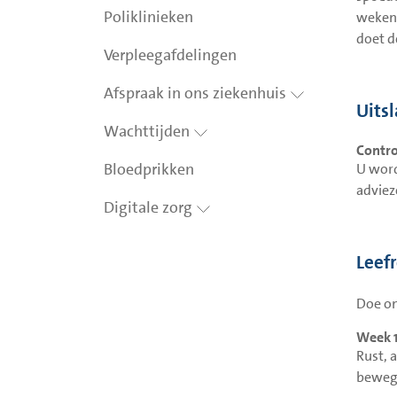
Poliklinieken
weken 
doet d
Verpleegafdelingen
Afspraak in ons ziekenhuis
Uits
Wachttijden
Contro
Bloedprikken
U word
adviez
Digitale zorg
Leef
Doe on
Week 
Rust, 
beweg