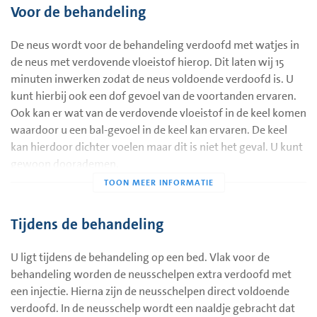
slijmvlies van de neusschelp wordt hiermee verhit (tot boven
Voor de behandeling
60 graden Celsius) het slijmvlies verschrompelt en neemt in
volume af.
De neus wordt voor de behandeling verdoofd met watjes in
De neusschelpen kunnen ook onder algehele narcose
de neus met verdovende vloeistof hierop. Dit laten wij 15
worden verkleind. Hierbij wordt dan vaak een stukje van de
minuten inwerken zodat de neus voldoende verdoofd is. U
onderste neusschelp afgeknipt. Dit is te zien op het rechter
kunt hierbij ook een dof gevoel van de voortanden ervaren.
gedeelte van onderstaand plaatje.
Ook kan er wat van de verdovende vloeistof in de keel komen
waardoor u een bal-gevoel in de keel kan ervaren. De keel
kan hierdoor dichter voelen maar dit is niet het geval. U kunt
gewoon doorademen.
Tijdens de behandeling
U ligt tijdens de behandeling op een bed. Vlak voor de
behandeling worden de neusschelpen extra verdoofd met
een injectie. Hierna zijn de neusschelpen direct voldoende
verdoofd. In de neusschelp wordt een naaldje gebracht dat