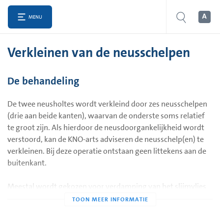
MENU
Verkleinen van de neusschelpen
De behandeling
De twee neusholtes wordt verkleind door zes neusschelpen
(drie aan beide kanten), waarvan de onderste soms relatief
te groot zijn. Als hierdoor de neusdoorgankelijkheid wordt
verstoord, kan de KNO-arts adviseren de neusschelp(en) te
verkleinen. Bij deze operatie ontstaan geen littekens aan de
buitenkant.
Meestal wordt gekozen voor verdamping van het slijmvlies
van de neusschelp(en) door op meerdere plaatsen (4 in het
plaatje) een dun naaldje in de neusschelp te prikken. Het