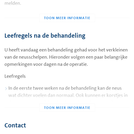
melden.
Leefregels na de behandeling
U heeft vandaag een behandeling gehad voor het verkleinen
van de neusschelpen. Hieronder volgen een paar belangrijke
opmerkingen voor dagen na de operatie.
Leefregels
In de eerste twee weken na de behandeling kan de neus
wat dichter voelen dan normaal. Ook kunnen er korstjes in
de neus vormen tijdens het herstel. Het is verstandig om
de neus zeker 2x per dag te spoelen met zout water. U kunt
eventueel ook 2x per dag de neus zalven. Dit voorkomt
onnodige korstvorming of infecties, zorgt voor een sneller
Contact
herstel en houdt de neus open.