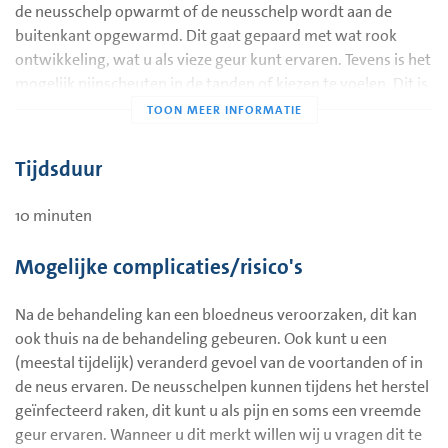
de neusschelp opwarmt of de neusschelp wordt aan de
buitenkant opgewarmd. Dit gaat gepaard met wat rook
ontwikkeling, wat u als vieze geur kunt ervaren. Tevens is het
Afb. 1. Conchacaustiek (links) Conchotomie (rechts). (Medical
mogelijk pijnscheuten in de tanden of kiezen te voelen. Dit is
Visuals ©)
hinderlijk, maar niet gevaarlijk.
Tijdsduur
10 minuten
Mogelijke complicaties/risico's
Na de behandeling kan een bloedneus veroorzaken, dit kan
ook thuis na de behandeling gebeuren. Ook kunt u een
(meestal tijdelijk) veranderd gevoel van de voortanden of in
de neus ervaren. De neusschelpen kunnen tijdens het herstel
geïnfecteerd raken, dit kunt u als pijn en soms een vreemde
geur ervaren. Wanneer u dit merkt willen wij u vragen dit te