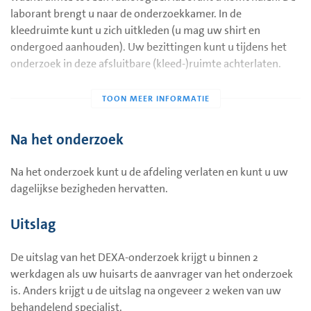
paspoort of rijbewijs (voor het BSN nummer)
laborant brengt u naar de onderzoekkamer. In de
kleedruimte kunt u zich uitkleden (u mag uw shirt en
ondergoed aanhouden). Uw bezittingen kunt u tijdens het
onderzoek in deze afsluitbare (kleed-)ruimte achterlaten.
Voorbereiding
Voorafgaand aan het onderzoek wordt uw gewicht en lengte
gevraagd. Als dat niet bekend is, dan wordt dit voor het
Na het onderzoek
onderzoek gemeten. Vervolgens gaat u op uw rug op een
onderzoekstafel liggen en worden er verschillende opnamen
Na het onderzoek kunt u de afdeling verlaten en kunt u uw
gemaakt.
dagelijkse bezigheden hervatten.
Opname van de heup
Eerst wordt er een opname van uw heup gemaakt. Hierbij
Uitslag
ligt u op de rug, met uw voet iets naar binnen gedraaid in een
steun. De scanner staat boven uw heup. Deze opname duurt
De uitslag van het DEXA-onderzoek krijgt u binnen 2
drie minuten.
werkdagen als uw huisarts de aanvrager van het onderzoek
is. Anders krijgt u de uitslag na ongeveer 2 weken van uw
Opnamen van de wervelkolom
behandelend specialist.