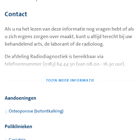
Voor de opnamen van de onderrug wordt een kussen onder
uw benen gelegd. De scanner staat boven uw buik en maakt
Contact
wat geluid. Ook deze opname duurt ongeveer drie minuten.
Voor de tweede opname van de rug wordt de scanner
Als u na het lezen van deze informatie nog vragen hebt of als
gedraaid om de rug vanaf de zijkant in beeld te brengen.
u zich ergens zorgen over maakt, kunt u altijd terecht bij uw
Uitzonderingen
behandelend arts, de laborant of de radioloog.
Er worden standaard drie opnamen gemaakt. In sommige
De afdeling Radiodiagnostiek is bereikbaar via
gevallen (bijvoorbeeld bij een prothese in de heup) wordt in
telefoonnummer (0183) 64 44 50 (van 08.00 - 16.30 uur).
plaats van uw linker heup uw rechter heup gescand. Heeft u
in beide heupen een prothese, dan wordt alleen de onderrug
gescand.
Tijdens de opnamen is het belangrijk dat u zo stil mogelijk
Aandoeningen
blijft liggen.
Osteoporose (botontkalking)
Poliklinieken
Geriatrie