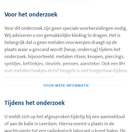
ouder worden;
Voor het onderzoek
erfelijkheid;
Voor dit onderzoek zijn geen speciale voorbereidingen nodig.
gebruik van medicijnen;
Wij adviseren u om gemakkelijke kleding te dragen. Het is
bepaalde aandoeningen;
belangrijk dat u geen metalen voorwerpen draagt op de
menopauze.
plaats waar u gescand wordt (heup, onderrug) tijdens het
onderzoek, bijvoorbeeld: metalen ritsen, knopen, piercings,
Het DEXA- onderzoek wordt uitgevoerd met een
speldjes, kettinkjes, sleutels, pennen, aansteker. Ook een BH
röntgenapparaat met zeer lage dosis. Het onderzoek is niet
met metalen haakjes en/of beugels is niet toegestaan tijdens
pijnlijk of belastend.
het scannen. Een pacemaker is geen bezwaar voor het
onderzoek.
Voor dit onderzoek is het noodzakelijk dat u zelf op de
onderzoekstafel kan komen en plat op uw rug kan liggen. Is
Als u kortgeleden een röntgenonderzoek met
Tijdens het onderzoek
dit niet mogelijk? Neem dan contact op met uw aanvragend
bariumhoudend contrastmiddel hebt gehad, kan het zijn dat
arts.
het DEXA onderzoek minimaal één week wordt uitgesteld.
U meldt zich op het afgesproken tijdstip bij een aanmeldzuil
Wij verzoeken u mee te nemen:
of aan de balie in Leerdam. Hierna neemt u plaats in de
wachtruimte tot een radiologisch laborant u komt halen. De