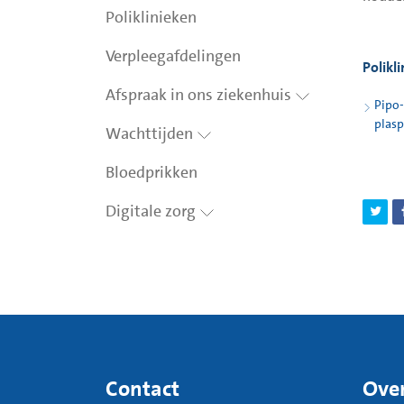
Poliklinieken
Verpleegafdelingen
Polikl
Afspraak in ons ziekenhuis
Pipo-
plas
Wachttijden
Bloedprikken
Digitale zorg
Contact
Over