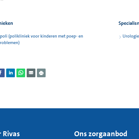
inieken
Speciali
poli (polikliniek voor kinderen met poep- en
Urologie
problemen)
 Rivas
Ons zorgaanbod