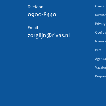
Telefoon
Over Ri
0900-8440
Kwalite
Privacy
Email
Geef u
zorglijn@rivas.nl
Nieuws
Pers
Agenda
Vacatu
Respons