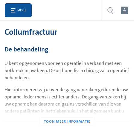
MENU
Collumfractuur
De behandeling
U bent opgenomen voor een operatie in verband met een
botbreuk in uw been. De orthopedisch chirurg zal u operatief
behandelen.
Hier informeren wij u over de gang van zaken gedurende uw
opname. Ieder mens is echter anders. De gang van zaken bij
uw opname kan daarom enigszins verschillen van die van
andere patiënten in het ziekenhuis. In het algemeen kunt u
verwachten dat uw opname zal verlopen volgens deze
beschrijving.