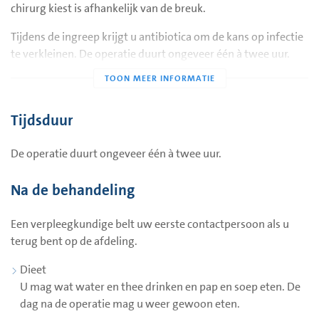
uw behandeling in het ziekenhuis. U krijgt aanvullende
chirurg kiest is afhankelijk van de breuk.
informatie over de operatie.
Tijdens de ingreep krijgt u antibiotica om de kans op infectie
te verkleinen. De operatie duurt ongeveer één à twee uur.
Voor de operatie
Bloed prikken
Na de operatie gaat u naar de uitslaapruimte, waar
Er wordt bloed bij u geprikt.
gedurende de eerste tijd intensieve bewaking en controle
plaatsvinden. Als uw lichamelijke conditie stabiel is, gaat u
Dieet
Tijdsduur
terug naar uw eigen afdeling.
Omdat u
nuchter
moet zijn voor de operatie, mag u vanaf
het moment dat u opgenomen bent niets meer eten,
De operatie duurt ongeveer één à twee uur.
drinken of roken. Als u de volgende dag wordt geopereerd
mag u op de dag van de opname nog eten, drinken en
Na de behandeling
roken.
Een verpleegkundige belt uw eerste contactpersoon als u
U krijgt een operatiejasje aan. Uw sieraden moet u afdoen.
terug bent op de afdeling.
Daarna wordt u naar de operatiekamer gebracht.
Dieet
U mag wat water en thee drinken en pap en soep eten. De
dag na de operatie mag u weer gewoon eten.