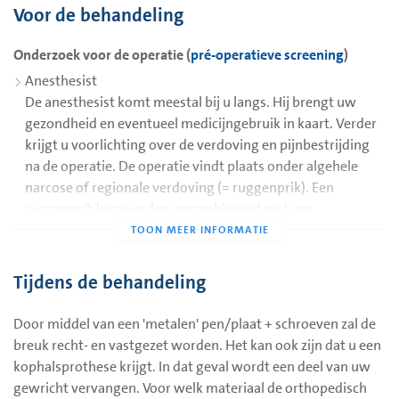
Een collumfractuur
Voor de behandeling
Een collumfractuur is een breuk in de dijbeenhals, vlakbij het
heupgewricht.
Onderzoek voor de operatie (
pré-operatieve screening
)
Anesthesist
De anesthesist komt meestal bij u langs. Hij brengt uw
gezondheid en eventueel medicijngebruik in kaart. Verder
krijgt u voorlichting over de verdoving en pijnbestrijding
na de operatie. De operatie vindt plaats onder algehele
narcose of regionale verdoving (= ruggenprik). Een
ruggenprik kan worden gecombineerd met een
slaapmiddel, waardoor u weinig of niets van de operatie
merkt. Verder wordt bloedonderzoek verricht en een
E.C.G.
(hartfilmpje)
gemaakt. Dit is nodig om uw lichamelijke
Tijdens de behandeling
conditie in kaart te brengen om de kans op problemen,
tijdens en na de operatie, zo klein mogelijk te maken.
Door middel van een 'metalen' pen/plaat + schroeven zal de
Verpleegkundige
breuk recht- en vastgezet worden. Het kan ook zijn dat u een
Ook de verpleegkundige heeft een gesprek met u. De
kophalsprothese krijgt. In dat geval wordt een deel van uw
verpleegkundige noteert gegevens die van belang zijn voor
gewricht vervangen. Voor welk materiaal de orthopedisch