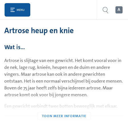
MENU
Artrose heup en knie
Wat is…
Artrose is slijtage van een gewricht. Het komt vooral voor in
de nek, lage rug, knieën, heupen en de duim en andere
vingers. Maar artrose kan ook in andere gewrichten
ontstaan. Het is een normaal verschijnsel bij oudere mensen.
Boven de 75 jaar heeft zelfs bijna iedereen artrose. Maar
artrose komt ook voor bij jongere mensen.
Een gewricht verbindt twee botten beweeglijk met elkaar.
Op de uiteinden van de botten zit een laagje kraakbeen zodat
de botten elkaar niet raken en soepel langs elkaar kunnen
bewegen. Kraakbeen is ook een soort schokdemper. Bij