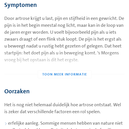
Symptomen
artrose is het laagje kraakbeen dunner dan normaal of zelfs
geheel afwezig. En het is minder soepel. Het gewricht doet
Door artrose krijgt u last, pijn en stijfheid in een gewricht. De
daardoor pijn en is stijf.
pijn is in het begin meestal nog licht, maar kan in de loop van
Op jongere leeftijd hebben meer vrouwen dan mannen last
de jaren erger worden. U voelt bijvoorbeeld pijn als u iets
van artrose. Bij ouderen is dat verschil verdwenen. Medische
zwaars draagt of een flink stuk loopt. De pijn is het ergst als
termen voor artrose zijn arthrosis deformans, osteoarthrosis
u beweegt nadat u rustig hebt gezeten of gelegen. Dat heet
of osteoartrose.
startpijn: het doet pijn als u in beweging komt. 's Morgens
vroeg bij het opstaan is dit het ergste.
Oorzaken
Het is nog niet helemaal duidelijk hoe artrose ontstaat. Wel
is zeker dat verschillende factoren een rol spelen.
erfelijke aanleg. Sommige mensen hebben van nature niet