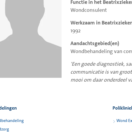
Functie in het Beatrixziek
Wondconsulent
Werkzaam in Beatrixzieken
1992
Aandachtsgebied(en)
Wondbehandeling van co
'Een goede diagnostiek, s
communicatie is van groot
mooi om daar onderdeel van
delingen
Poliklini
behandeling
Wond Ex
zorg