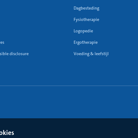
Dagbesteding
Fysiotherapie
Logopedie
res
Ergotherapie
ible disclosure
Voeding & leefstijl
okies