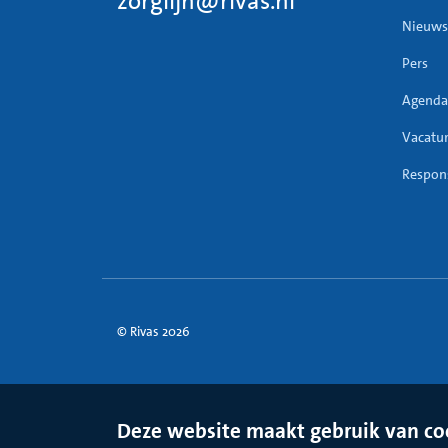
zorglijn@rivas.nl
Nieuws
Pers
Agenda
Vacatu
Respons
© Rivas 2026
Deze website maakt gebruik van co