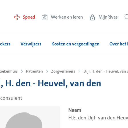
Spoed
Werken en leren
MijnRivas
ekers
Verwijzers
Kosten en vergoedingen
Over het 
ziekenhuis
Patiënten
Zorgverleners
Uijl, H. den - Heuvel, van
l, H. den - Heuvel, van den
consulent
Naam
H.E. den Uijl- van den Heuv