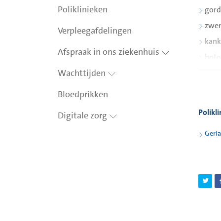
Poliklinieken
gord
zwen
Verpleegafdelingen
kank
Afspraak in ons ziekenhuis
boto
Wachttijden
peri
Bloedprikken
komen 
Polikl
Digitale zorg
Onder 
aandoe
Geria
dat pi
De gev
kan we
immo
verl