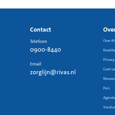
onde
slec
somb
verl
Contact
Over
Telefoon
Over Ri
0900-8440
Kwalite
Privacy
Email
Geef u
zorglijn@rivas.nl
Nieuws
Pers
Agenda
Vacatu