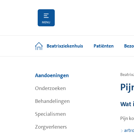
MENU
Beatrixziekenhuis
Patiënten
Bezo
Aandoeningen
Beatrix
Pij
Onderzoeken
Behandelingen
Wat 
Specialismen
Pijn k
Zorgverleners
artr