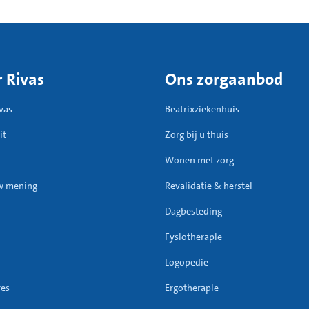
rvoeding
;
ht slapen;
erheid;
ies van sociale contacten
 Rivas
Ons zorgaanbod
vas
Beatrixziekenhuis
it
Zorg bij u thuis
Wonen met zorg
w mening
Revalidatie & herstel
Dagbesteding
Fysiotherapie
Logopedie
res
Ergotherapie