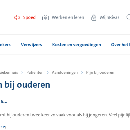
Spoed
Werken en leren
MijnRivas
ekers
Verwijzers
Kosten en vergoedingen
Over het 
ziekenhuis
Patiënten
Aandoeningen
Pijn bij ouderen
n bij ouderen
is…
omt bij ouderen twee keer zo vaak voor als bij jongeren. Veel pijnl
ose
;