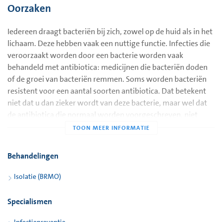
Oorzaken
Iedereen draagt bacteriën bij zich, zowel op de huid als in het
lichaam. Deze hebben vaak een nuttige functie. Infecties die
veroorzaakt worden door een bacterie worden vaak
behandeld met antibiotica: medicijnen die bacteriën doden
of de groei van bacteriën remmen. Soms worden bacteriën
resistent voor een aantal soorten antibiotica. Dat betekent
niet dat u dan zieker wordt van deze bacterie, maar wel dat
de antibiotica die normaal worden voorgeschreven, niet
helpen. De arts heeft dan minder keuze uit soorten
antibiotica, maar in de meeste gevallen is het wel mogelijk
een infectie met een BRMO te behandelen.
Behandelingen
ESBL
Isolatie (BRMO)
Een veel voorkomende vorm van BRMO is een bacterie
(bijvoorbeeld een E.coli of een Klebsiella) met ESBL(Extended
Specialismen
Spectrum Bèta-Lactamase). De ESBL-dragende bacterie is een
normale bacterie die iedereen bij zich heeft, maar in dit geval