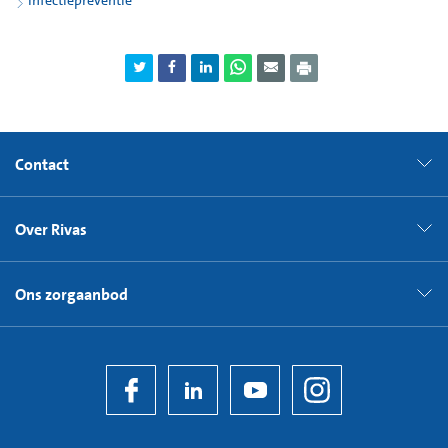
Infectiepreventie
met een bijzondere eigenschap: hij kan een stofje aanmaken
(het enzym bètalactamase) dat in staat is om een groot
aantal in Nederland gangbare antibiotica af te breken. Het
antibioticum verliest hierdoor zijn werking en de bacterie
wordt resistent voor het antibioticum.
Een bijzondere eigenschap van ESBL is dat het van de ene
soort bacterie naar de andere soort bacterie kan verspreiden.
Contact
Om dat te voorkomen worden isolatiemaatregelen
genomen.
Over Rivas
Ons zorgaanbod