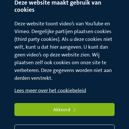
Deze website maakt gebruik van
butylfenolformaldehyde-hars in het beroep, moeten
cookies
maatregelen genomen worden om contact tijdens het werk
volledig te vermijden. Hiervoor is overleg met de bedrijfsarts
Deze website toont video’s van YouTube en
noodzakelijk. Het is hierbij van belang dat ook nagegaan
Vimeo. Dergelijke partijen plaatsen cookies
wordt of para-tertiair-butylfenolformaldehyde-hars
(third party cookies). Als u deze cookies niet
misschien ook verwerkt is in andere producten, die u zelf niet
verdenkt.
wilt, kunt u dat hier aangeven. U kunt dan
geen video’s op deze website zien. Wij
plaatsen zelf ook cookies om onze site te
verbeteren. Deze gegevens worden niet aan
derden verstrekt.
Lees meer over het cookiebeleid
Akkoord