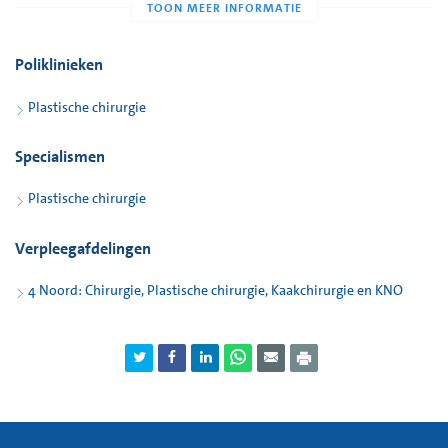
Afbeelding 3: Vacuümcontrole op het opvangflesje
Verpleegafdeling 4 Noord:
07:00 – 20:00 uur
Telefoon: 0183 – 644650
Poliklinieken
Spoedeisende Hulp:
20:00 – 07:00 uur
Plastische chirurgie
Telefoon: 0183 – 644441
Specialismen
Plastische chirurgie
Verpleegafdelingen
4 Noord: Chirurgie, Plastische chirurgie, Kaakchirurgie en KNO