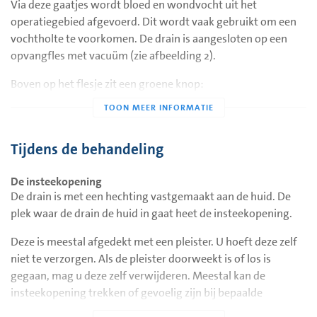
Via deze gaatjes wordt bloed en wondvocht uit het
operatiegebied afgevoerd. Dit wordt vaak gebruikt om een
vochtholte te voorkomen. De drain is aangesloten op een
opvangfles met vacuüm (zie afbeelding 2).
Boven op het flesje zit een groene knop:
Is deze ingedrukt: vacuüm werkt goed.
Staat deze omhoog: vacuüm is weg.
Tijdens de behandeling
Dit is niet direct een probleem. Vervang dan het
De insteekopening
opvangflesje. Als de vacuüm eraf blijft ondanks het
De drain is met een hechting vastgemaakt aan de huid. De
verwisselen van de opvangfles, neem dan contact op met het
plek waar de drain de huid in gaat heet de insteekopening.
ziekenhuis.
Deze is meestal afgedekt met een pleister. U hoeft deze zelf
niet te verzorgen. Als de pleister doorweekt is of los is
gegaan, mag u deze zelf verwijderen. Meestal kan de
insteekopening trekken of gevoelig zijn bij bepaalde
bewegingen. Dit is normaal.