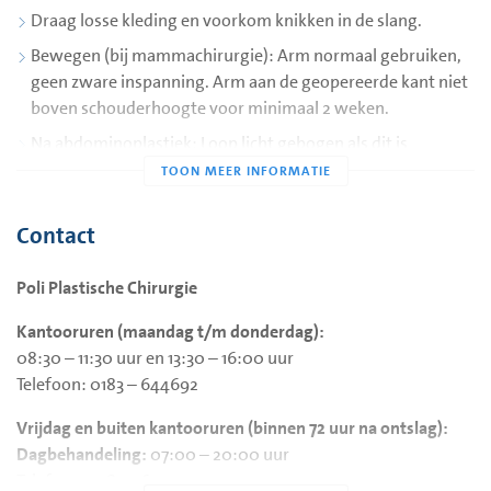
Draag losse kleding en voorkom knikken in de slang.
Is deze omhoog gekomen, vervang dan het opvangflesje:
Bewegen (bij mammachirurgie): Arm normaal gebruiken,
geen zware inspanning. Arm aan de geopereerde kant niet
Was uw handen.
boven schouderhoogte voor minimaal 2 weken.
Zet de klem op het slangetje dicht.
Draai het volle flesje los.
Na abdominoplastiek: Loop licht gebogen als dit is
Draai het nieuwe flesje stevig vast.
geadviseerd en vermijd plotseling strekken.
Zet de klem weer open.
Draag het flesje in principe lager dan de wond.
Controleer of de groene knop is ingedrukt.
Contact
Handig voor onderweg: Veel patiënten vinden het handig
Het volle flesje mag bij het gewone huisafval.
om de drain in een (heup)tasje te dragen. Zo heeft u uw
Poli Plastische Chirurgie
handen vrij en kunt u het tasje onder uw kleding dragen of
aan uw broekriem bevestigen.
Kantooruren (maandag t/m donderdag):
08:30 – 11:30 uur en 13:30 – 16:00 uur
Telefoon: 0183 – 644692
Vrijdag en buiten kantooruren (binnen 72 uur na ontslag):
Dagbehandeling:
07:00 – 20:00 uur
Telefoon: 0183 – 644752