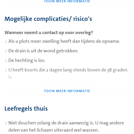
Het meten van de drainproductie
Controleer dagelijks rond hetzelfde tijdstip hoeveel vocht in
Mogelijke complicaties/ risico's
het flesje zit.
Wanneer neemt u contact op voor overleg?
Zet op een vast tijdstip met een watervaste stift een streepje
Afbeelding 1: Drainslang met kleine gaatjes
met datum op het flesje, zodat u ziet hoeveel er per dag
Als u plots meer zwelling heeft dan tijdens de opname.
bijkomt.
De drain is uit de wond getrokken.
De drain mag verwijderd worden wanneer de productie
De hechting is los.
minder dan de afgesproken hoeveelheid. Dit kan zijn:
U heeft koorts die 2 dagen lang steeds boven de 38 graden
1. Minder dan 30 ml per 24 uur, óf
is.
2. Minder dan 50 ml per 24 uur.
Plotseling meer in de drain (boven de 150 cc).
Welke van de twee is afhankelijk van uw operatie en
Vacuüm werkt niet na het vervangen.
instructie van de arts. De productie moet één volledige dag
Leefregels thuis
(24 uur) onder de afgesproken grens blijven.
Afbeelding 2: Opvangsysteem van de drain
Controleren van het vacuüm op het opvangflesje
Niet douchen zolang de drain aanwezig is. U mag andere
Controleer dagelijks of de groene knop is ingedrukt (zie
delen van het lichaam uiteraard wel wassen.
afbeelding 3).