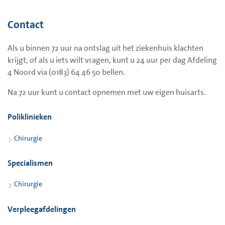
Let op: bovenstaande is geen overzicht van uw
Contact
pijnmedicatie. Uw zorgverlener informeert u goed over
welke pijnstilling en dosering in uw situatie van toepassing
Als u binnen 72 uur na ontslag uit het ziekenhuis klachten
zijn.
krijgt, of als u iets wilt vragen, kunt u 24 uur per dag Afdeling
Wondverzorging
4 Noord via (0183) 64 46 50 bellen.
Na 72 uur kunt u contact opnemen met uw eigen huisarts.
De wondfoliepleisters mag u de zeven dag na de operatie
verwijderen.
Poliklinieken
U mag kort douchen met de pleisters.
Chirurgie
Douchen mag. U mag tot de policontrole niet in een bad of
zwembad.
Specialismen
Activiteiten mogen gedaan worden al naar gelang de pijn
Chirurgie
het toelaat.
Verpleegafdelingen
Afspraak