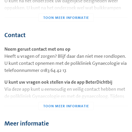
U kunt na het onderzoek uw dagelijkse bezigheden weer
oppakken. U kunt na het onderzoek wel wat buikkrampen
voelen. U mag hier als u dat wilt een pijnstiller voor
innemen.
Contact
Het is veilig om zwanger te worden na het onderzoek.
Neem gerust contact met ons op
Heeft u vragen of zorgen? Blijf daar dan niet mee rondlopen.
U kunt contact opnemen met de polikliniek Gynaecologie via
telefoonnummer 0183 64 42 17.
U kunt uw vragen ook stellen via de app BeterDichtbij
Via deze app kunt u eenvoudig en veilig contact hebben met
de polikliniek Gynaecologie en met de gynaecoloog. Tijdens
uw afspraak in het ziekenhuis vertellen wij u over deze app.
Meer informatie