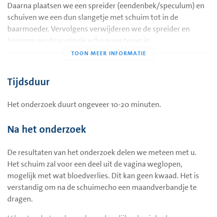
Daarna plaatsen we een spreider (eendenbek/speculum) en
U mag een uur voor het onderzoek twee tabletten
schuiven we een dun slangetje met schuim tot in de
paracetamol (2x200mg) innemen.
baarmoeder. Vervolgens verwijderen we de spreider en
brengen we de vaginale echo weer terug in.
Tijdens de echo, spuit de arts een kleine hoeveelheid van het
schuim in de baarmoeder. Het mengsel vult de baarmoeder
Tijdsduur
en het mengsel zal in de eileiders te zien zijn als de eileiders
open zijn.
Het onderzoek duurt ongeveer 10-20 minuten.
Het inspuiten van het schuim kan wat lichte menstruatie-
achtige krampen veroorzaken. Aarzel niet om aan de arts of
Na het onderzoek
verpleegkundig specialist te vertellen wat u voelt.
De resultaten van het onderzoek delen we meteen met u.
Het schuim zal voor een deel uit de vagina weglopen,
mogelijk met wat bloedverlies. Dit kan geen kwaad. Het is
verstandig om na de schuimecho een maandverbandje te
dragen.