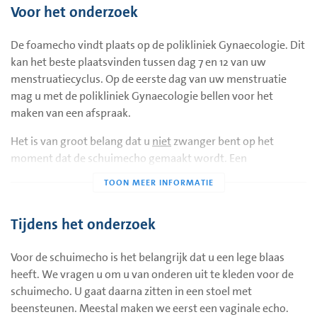
Voor het onderzoek
De foamecho vindt plaats op de polikliniek Gynaecologie. Dit
kan het beste plaatsvinden tussen dag 7 en 12 van uw
menstruatiecyclus. Op de eerste dag van uw menstruatie
mag u met de polikliniek Gynaecologie bellen voor het
maken van een afspraak.
Het is van groot belang dat u
niet
zwanger bent op het
moment dat de schuimecho gemaakt wordt. Een
beginnende zwangerschap kan namelijk door het schuim
worden verstoord. Ook mag het onderzoek niet plaatsvinden
tijdens bloedverlies.
Tijdens het onderzoek
U mag geen seks hebben tussen de eerste dag van uw laatste
menstruatie voor de schuimecho en het onderzoek zelf. Na
Voor de schuimecho is het belangrijk dat u een lege blaas
de schuimecho mag u wel weer seks hebben. Meestal kunt u
heeft. We vragen u om u van onderen uit te kleden voor de
gewoon doorgaan met uw behandeling voor
schuimecho. U gaat daarna zitten in een stoel met
vruchtbaarheid.
beensteunen. Meestal maken we eerst een vaginale echo.