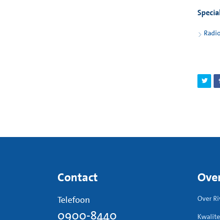
kan w
Specia
Heeft 
Radio
Contact
Over
Telefoon
Over Ri
0900-8440
Kwalite