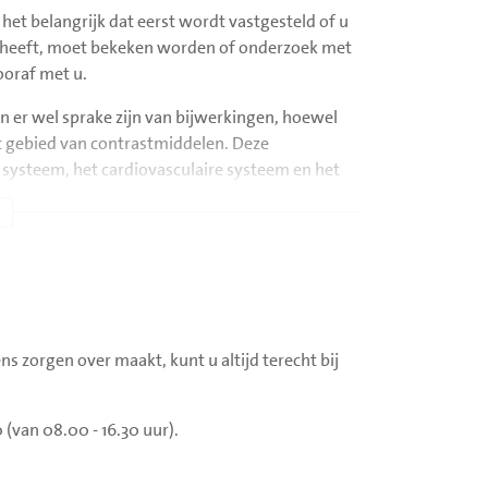
t belangrijk dat eerst wordt vastgesteld of u
kte heeft, moet bekeken worden of onderzoek met
ooraf met u.
 er wel sprake zijn van bijwerkingen, hoewel
 gebied van contrastmiddelen. Deze
re systeem, het cardiovasculaire systeem en het
niet-allergische (toxische) en allergische
ensatie (branderig gevoel) en het gevoel alsof men
den van de pijn die ontstaat wanneer het
sche complicatie, maar kan wel matige tot
ns zorgen over maakt, kunt u altijd terecht bij
een dikke keel (glottisoedeem). De ernstigste
Patiënten met een allergische voorgeschiedenis of
(van 08.00 - 16.30 uur).
gen. Reacties treden in de regel binnen één uur
dat indien nodig een eventuele reactie meteen