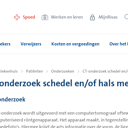
Spoed
Werken en leren
MijnRivas
ekers
Verwijzers
Kosten en vergoedingen
Over het 
ziekenhuis
Patiënten
Onderzoeken
CT-onderzoek schedel en/o
onderzoek schedel en/of hals me
onderzoek
-onderzoek wordt uitgevoerd met een computertomograaf oftewel
uteriseerd röntgenapparaat. Het apparaat maakt, in tegenstelli
edefoto's. Hiermee krijgt de arts informatie over de vorm, de lig