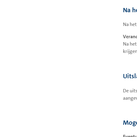
Na h
Na het
Verand
Na het
krijge
Uits
De uit
aangev
Moge
Eventu