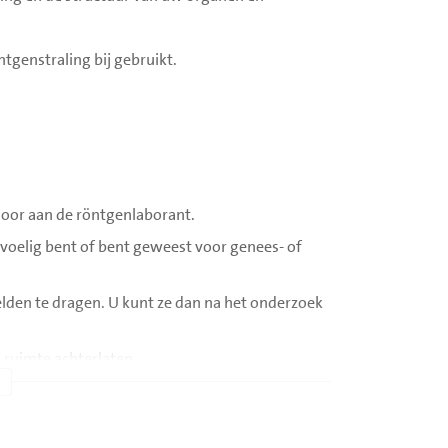
tgenstraling bij gebruikt.
 door aan de röntgenlaborant.
evoelig bent of bent geweest voor genees- of
lden te dragen. U kunt ze dan na het onderzoek
) ruimte achterlaten.
 en drinken.
e geneesmiddelen die u gebruikt. Sommige
stoftoediening geen glucophage/metformine, een