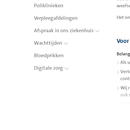
Poliklinieken
weefse
Het on
Verpleegafdelingen
Afspraak in ons ziekenhuis
Voor
Wachttijden
Belang
Bloedprikken
Als 
Digitale zorg
Vert
cont
Wij 
ook 
Uw b
U ho
Het 
pati