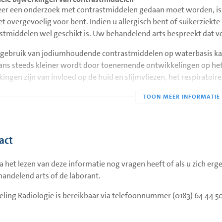
r een onderzoek met contrastmiddelen gedaan moet worden, is he
iet overgevoelig voor bent. Indien u allergisch bent of suikerzie
stmiddelen wel geschikt is. Uw behandelend arts bespreekt dat v
t gebruik van jodiumhoudende contrastmiddelen op waterbasis kan
ans steeds kleiner wordt door toenemende ontwikkelingen op het
kingen zijn van invloed op de huid en slijmvliezen, het respiratoi
telsel. De reacties die kunnen ontstaan, worden onderscheiden in 
s.
de niet-allergische reacties behoren: misselijkheid, braken, hittes
lassen. Het branderige gevoel dient daarbij te worden onderschei
act
stmiddel buiten het bloedvat terechtkomt. Ook dit is geen allergi
ge pijn veroorzaken; meestal zonder ernstige gevolgen.
na het lezen van deze informatie nog vragen heeft of als u zich erge
andelend arts of de laborant.
gische reacties kunnen zijn: jeuk, galbulten (urticaria), niezen of 
e is de anafylactische shock. Een reactie valt niet te voorspellen. 
eling Radiologie is bereikbaar via telefoonnummer (0183) 64 44 50 
tutie hebben wel een iets verhoogd risico op allergische bijwerkin
injectie op. De patiënt wordt daarom altijd goed geobserveerd, zo