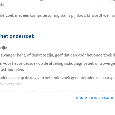
ls.
derzoek met een computertomograaf is pijnloos. Er wordt wel rön
 het onderzoek
rijk:
u zwanger bent, of denkt te zijn, geef dat dan vóór het onderzoek
el vóór het onderzoek op de afdeling radiodiagnostiek of u overg
rastmiddelen.
raden u aan op de dag van het onderzoek geen sieraden en haarspe
niet vergeten.
ezittingen kunt u tijdens het onderzoek in een afsluitbare (kleed-
eft voor dit onderzoek niet nuchter te blijven, u kunt gewoon eten
contrastmiddel wat u krijgt toegediend, heeft geen invloed op d
ënten met een slechte nierfunctie mogen i.v.m. de contrastvloei