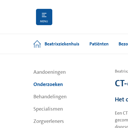
MENU
Beatrixziekenhuis
Patiënten
Bezo
Aandoeningen
Beatrix
CT-
Onderzoeken
Behandelingen
Het 
Specialismen
Een CT
gecomp
Zorgverleners
doorsn