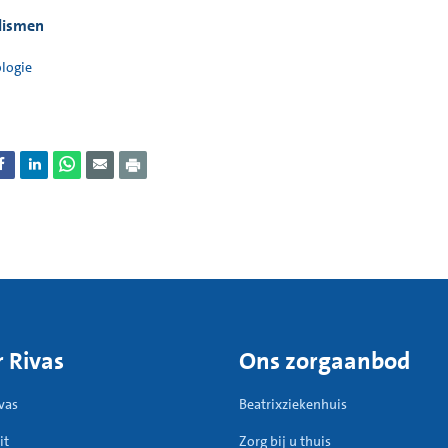
orden behandeld.
lismen
u het medicijn Tavegil gekregen? U mag dan 24 uur geen voertuig 
logie
 Rivas
Ons zorgaanbod
vas
Beatrixziekenhuis
it
Zorg bij u thuis