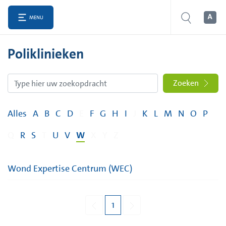
MENU
Poliklinieken
Zoeken
Alles
A
B
C
D
E
F
G
H
I
J
K
L
M
N
O
P
Q
R
S
T
U
V
W
X
Y
Z
Wond Expertise Centrum (WEC)
1