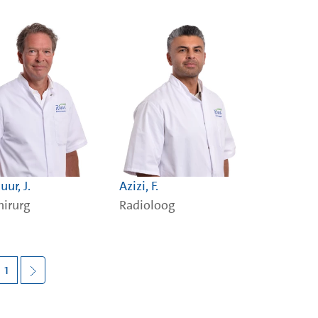
ur, J.
Azizi, F.
hirurg
Radioloog
1