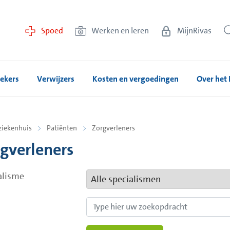
Spoed
Werken en leren
MijnRivas
ekers
Verwijzers
Kosten en vergoedingen
Over het 
ziekenhuis
Patiënten
Zorgverleners
gverleners
alisme