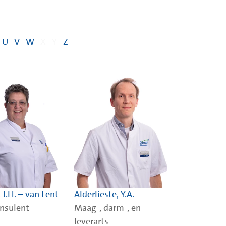
U
V
W
X
Y
Z
 J.H. – van Lent
Alderlieste, Y.A.
nsulent
Maag-, darm-, en
leverarts