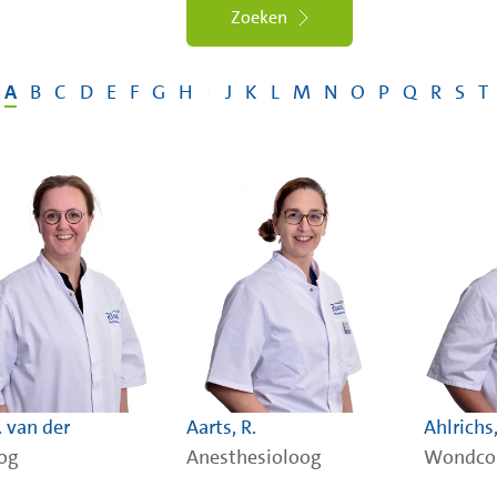
Zoeken
A
B
C
D
E
F
G
H
I
J
K
L
M
N
O
P
Q
R
S
T
. van der
Aarts, R.
Ahlrichs,
og
Anesthesioloog
Wondco