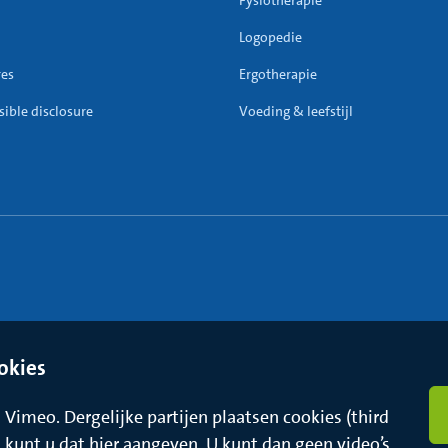
Fysiotherapie
Logopedie
res
Ergotherapie
ible disclosure
Voeding & leefstijl
okies
Vimeo. Dergelijke partijen plaatsen cookies (third
t, kunt u dat hier aangeven. U kunt dan geen video’s