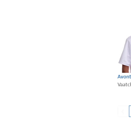
Avontu
Vaatc