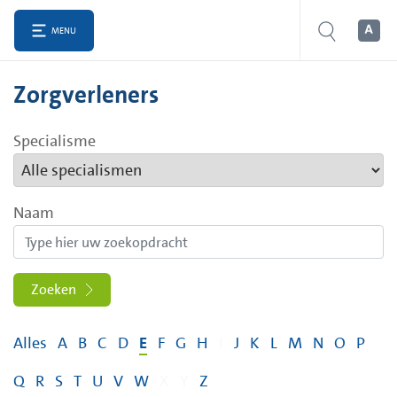
MENU
Zorgverleners
Specialisme
Naam
Zoeken
Alles
A
B
C
D
E
F
G
H
I
J
K
L
M
N
O
P
Q
R
S
T
U
V
W
X
Y
Z