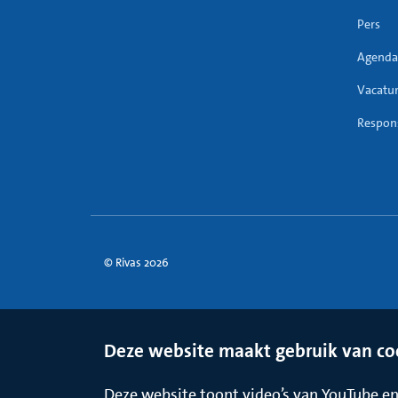
Pers
Agenda
Vacatu
Respons
© Rivas 2026
Deze website maakt gebruik van co
Deze website toont video’s van YouTube en 