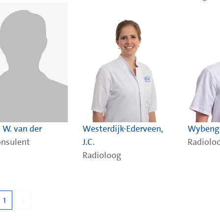
, W. van der
Westerdijk-Ederveen,
Wybenga
onsulent
J.C.
Radiolo
Radioloog
1