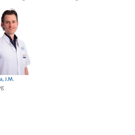
, J.M.
og