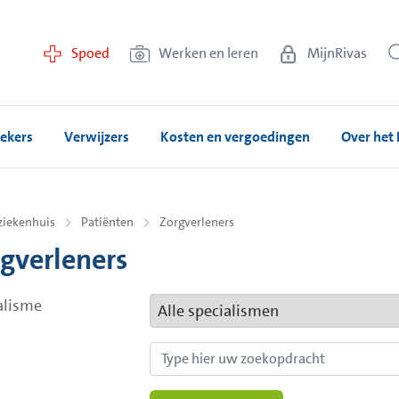
Spoed
Werken en leren
MijnRivas
ekers
Verwijzers
Kosten en vergoedingen
Over het 
ziekenhuis
Patiënten
Zorgverleners
gverleners
alisme