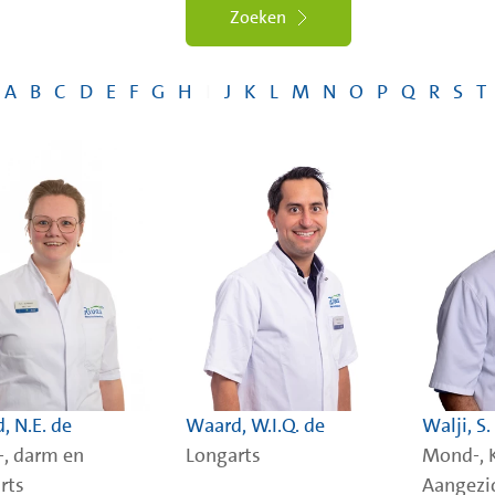
Zoeken
A
B
C
D
E
F
G
H
I
J
K
L
M
N
O
P
Q
R
S
T
, N.E. de
Waard, W.I.Q. de
Walji, S.
, darm en
Longarts
Mond-, 
rts
Aangezi