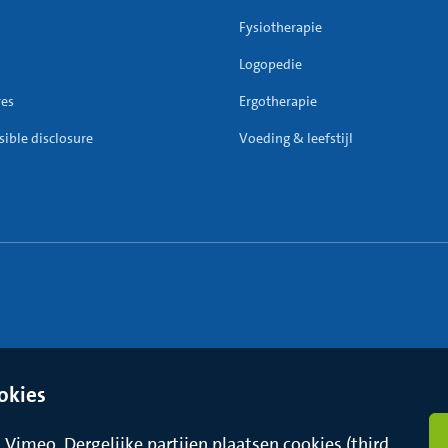
Fysiotherapie
Logopedie
res
Ergotherapie
ible disclosure
Voeding & leefstijl
okies
Vimeo. Dergelijke partijen plaatsen cookies (third