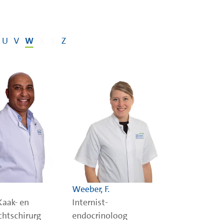
U
V
W
X
Y
Z
Weeber, F.
Kaak- en
Internist-
chtschirurg
endocrinoloog