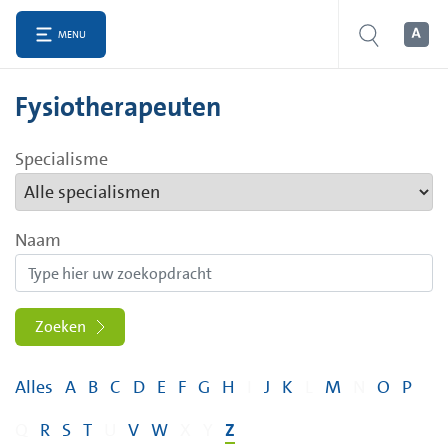
MENU
Fysiotherapeuten
Specialisme
Naam
Zoeken
Alles
A
B
C
D
E
F
G
H
I
J
K
L
M
N
O
P
Q
R
S
T
U
V
W
X
Y
Z