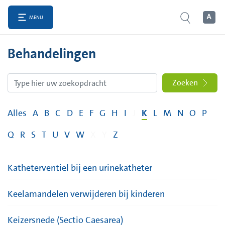
MENU
Behandelingen
Zoeken
Alles
A
B
C
D
E
F
G
H
I
J
K
L
M
N
O
P
Q
R
S
T
U
V
W
X
Y
Z
Katheterventiel bij een urinekatheter
Keelamandelen verwijderen bij kinderen
Keizersnede (Sectio Caesarea)