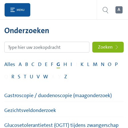
MENU
Onderzoeken
Zoeken
Alles
A
B
C
D
E
F
G
H
I
J
K
L
M
N
O
P
Q
R
S
T
U
V
W
X
Y
Z
Gastroscopie / duodenoscopie (maagonderzoek)
Gezichtsveldonderzoek
Glucosetolerantietest (OGTT) tijdens zwangerschap